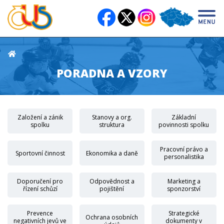
PORADNA A VZORY
Založení a zánik
Stanovy a org.
Základní
spolku
struktura
povinnosti spolku
Pracovní právo a
Sportovní činnost
Ekonomika a daně
personalistika
Doporučení pro
Odpovědnost a
Marketing a
řízení schůzí
pojištění
sponzorství
Prevence
Strategické
Ochrana osobních
negativních jevů ve
dokumenty v