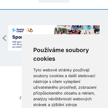
Používáme soubory
cookies
Tyto webové stránky používají
soubory cookies a další sledovací
nástroje s cílem vylepšení
uživatelského prostředí, zobrazení
přizpůsobeného obsahu a reklam,
Česká unie sportu, z.s.
Zátopkova 100/2, Praha 6 - Břevnov, 169 00
analýzy návštěvnosti webových
IČ 00469548, DIČ CZ00469548
stránek a zjištění zdroje
zapsána ve spolkovém rejstříku vedeném