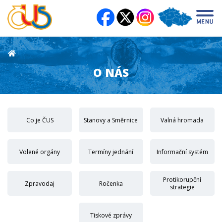
O NÁS
Co je ČUS
Stanovy a Směrnice
Valná hromada
Volené orgány
Termíny jednání
Informační systém
Protikorupční
Zpravodaj
Ročenka
strategie
Tiskové zprávy