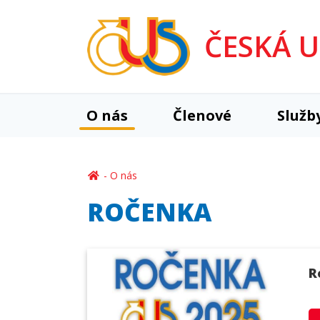
ČESKÁ 
O nás
Členové
Služb
O nás
ROČENKA
R