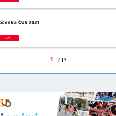
očenka ČUS 2021
Více
1
2
3