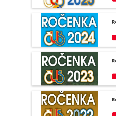
R
R
R