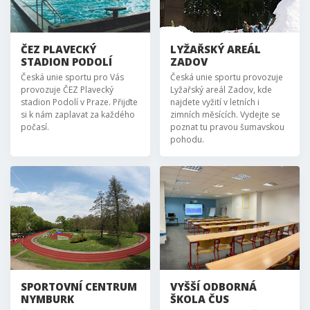
ČEZ PLAVECKÝ
LYŽAŘSKÝ AREÁL
STADION PODOLÍ
ZADOV
Česká unie sportu pro Vás
Česká unie sportu provozuje
provozuje ČEZ Plavecký
Lyžařský areál Zadov, kde
stadion Podolí v Praze. Přijďte
najdete vyžití v letních i
si k nám zaplavat za každého
zimních měsících. Vydejte se
počasí.
poznat tu pravou šumavskou
pohodu.
SPORTOVNÍ CENTRUM
VYŠŠÍ ODBORNÁ
NYMBURK
ŠKOLA ČUS