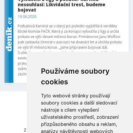
nesouhlasí: Likvidační trest, budeme
bojovat
16.06.2026
Fotbalová Karviná se v úterý po poledni vyjádřila k verdiktu
Etické komise FAČR, která ji za korupci vyloučila z ligy a určila
pokutu ve výši deseti milionů korun. Primátorovi Janu Wolfovi
pak zastavila činnost v asociaci na dvanáct let a uložila pokutu
ve výši tří milionů korun. „Jsme připraveni bojovat dál.
S ohledem na závažnost uloženého trestu a přesvědčení, že
existují důvody pro jeho přezkoumání, využije klub svého
práva podat odvolání k Odvolací komisi FAČR,“ uvedl klub na
svém webu. Tímto v podstatě definitivně padla možnost
Používáme soubory
záchrany Dukly v lize.
cookies
Tyto webové stránky používají
soubory cookies a další sledovací
nástroje s cílem vylepšení
uživatelského prostředí, zobrazení
přizpůsobeného obsahu a reklam,
Česká unie sportu, z.s.
Zátopkova 100/2, Praha 6 - Břevnov, 169 00
analýzy návštěvnosti webových