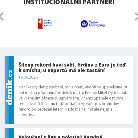
INSTITUCIONÁLNÍ PARTNEŘI
Šílený rekord baví svět. Hrdina z Eura je teď
k smíchu, u expertů má ale zastání
16.06.2026
Není každý den posvícení, tohle rčení, akorát ve španělštině, si
teď možná připomíná křídelník mistrů Evropy Mikel Oyarzabal.
Ve včerejším zápase s Kapverdami, v němž Španělé ostudně
remizovali 0:0, se mu totiž podařilo vytvořit pozoruhodný
rekord po šedesáti letech. Radost z něj mít ale nejspíš
nebude…
Vyloučení z ligy a pokuta? Karviná