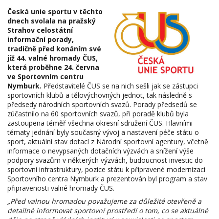
Česká unie sportu v těchto
dnech svolala na pražský
Strahov celostátní
informační porady,
tradičně před konáním své
již 44. valné hromady ČUS,
která proběhne 24. června
ve Sportovním centru
Nymburk.
Představitelé ČUS se na nich sešli jak se zástupci
sportovních klubů a tělovýchovných jednot, tak následně s
předsedy národních sportovních svazů. Porady předsedů se
zúčastnilo na 60 sportovních svazů, při poradě klubů byla
zastoupena téměř všechna okresní sdružení ČUS. Hlavními
tématy jednání byly současný vývoj a nastavení péče státu o
sport, aktuální stav dotací z Národní sportovní agentury, včetně
informace o nevypsaných dotačních výzvách a snížení výše
podpory svazům v některých výzvách, budoucnost investic do
sportovní infrastruktury, pozice státu k připravené modernizaci
Sportovního centra Nymburk a prezentován byl program a stav
připravenosti valné hromady ČUS.
„Před valnou hromadou považujeme za důležité otevřeně a
detailně informovat sportovní prostředí o tom, co se aktuálně