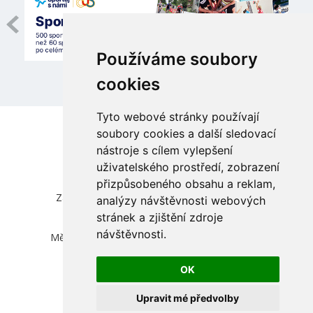
Používáme soubory
cookies
Tyto webové stránky používají
soubory cookies a další sledovací
nástroje s cílem vylepšení
uživatelského prostředí, zobrazení
přizpůsobeného obsahu a reklam,
Česká unie sportu, z.s.
Zátopkova 100/2, Praha 6 - Břevnov, 169 00
analýzy návštěvnosti webových
IČ 00469548, DIČ CZ00469548
stránek a zjištění zdroje
zapsána ve spolkovém rejstříku vedeném
návštěvnosti.
Městským soudem v Praze, oddíl L, vložka 830
info@cuscz.cz
OK
přihlásit
Upravit mé předvolby