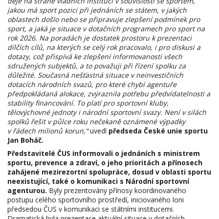
děje na straně vládních institucí v souvislosti se sportem,
jakou má sport pozici při jednáních se státem, v jakých
oblastech došlo nebo se připravuje zlepšení podmínek pro
sport, a jaká je situace v dotačních programech pro sport na
rok 2026. Na poradách je dostatek prostoru k prezentaci
dílčích cílů, na kterých se celý rok pracovalo, i pro diskusi a
dotazy, což přispívá ke zlepšení informovanosti všech
sdružených subjektů, a to považuji při řízení spolku za
důležité. Současná nešťastná situace v neinvestičních
dotacích národních svazů, pro které chybí agentuře
předpokládaná alokace, zvýraznila potřebu předvídatelnosti a
stability financování. To platí pro sportovní kluby,
tělovýchovné jednoty i národní sportovní svazy. Není v silách
spolků řešit v půlce roku nečekaně oznámené výpadky
v řádech milionů korun,“
uvedl
předseda České unie sportu
Jan Boháč.
Představitelé ČUS informovali o jednáních s ministrem
sportu, prevence a zdraví, o jeho prioritách a přínosech
zahájené mezirezortní spolupráce, dosud v oblasti sportu
neexistující, také o komunikaci s Národní sportovní
agenturou.
Byly prezentovány přínosy koordinovaného
postupu celého sportovního prostředí, iniciovaného loni
předsedou ČUS v komunikaci se státními institucemi.
Dramatická byla prezentace aktuální situace v dotačních