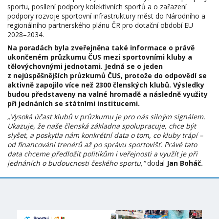
sportu, posílení podpory kolektivních sportů a o zařazení
podpory rozvoje sportovní infrastruktury měst do Národního a
regionálního partnerského plánu ČR pro dotační období EU
2028–2034.
Na poradách byla zveřejněna také informace o právě
ukončeném průzkumu ČUS mezi sportovními kluby a
tělovýchovnými jednotami. Jedná se o jeden
z nejúspěšnějších průzkumů ČUS, protože do odpovědí se
aktivně zapojilo více než 2300 členských klubů. Výsledky
budou představeny na valné hromadě a následně využity
při jednáních se státními institucemi.
„Vysoká účast klubů v průzkumu je pro nás silným signálem.
Ukazuje, že naše členská základna spolupracuje, chce být
slyšet, a poskytla nám konkrétní data o tom, co kluby trápí –
od financování trenérů až po správu sportovišť. Právě tato
data chceme předložit politikům i veřejnosti a využít je při
jednáních o budoucnosti českého sportu,“
dodal
Jan Boháč.