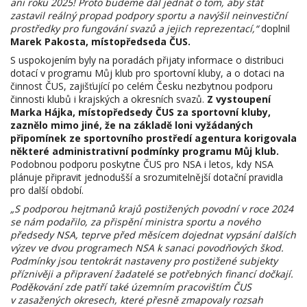
ani roku 2025! Proto budeme dál jednat o tom, aby stát
zastavil reálný propad podpory sportu a navýšil neinvestiční
prostředky pro fungování svazů a jejich reprezentací,“
doplnil
Marek Pakosta, místopředseda ČUS.
S uspokojením byly na poradách přijaty informace o distribuci
dotací v programu Můj klub pro sportovní kluby, a o dotaci na
činnost ČUS, zajišťující po celém Česku nezbytnou podporu
činnosti klubů i krajských a okresních svazů.
Z vystoupení
Marka Hájka, místopředsedy ČUS za sportovní kluby,
zaznělo mimo jiné, že na základě loni vyžádaných
připomínek ze sportovního prostředí agentura korigovala
některé administrativní podmínky programu Můj klub.
Podobnou podporu poskytne ČUS pro NSA i letos, kdy NSA
plánuje připravit jednodušší a srozumitelnější dotační pravidla
pro další období.
„S podporou hejtmanů krajů postižených povodní v roce 2024
se nám podařilo, za přispění ministra sportu a nového
předsedy NSA, teprve před měsícem dojednat vypsání dalších
výzev ve dvou programech NSA k sanaci povodňových škod.
Podmínky jsou tentokrát nastaveny pro postižené subjekty
příznivěji a připravení žadatelé se potřebných financí dočkají.
Poděkování zde patří také územním pracovištím ČUS
v zasažených okresech, které přesně zmapovaly rozsah