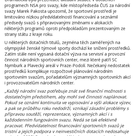
programech NSA pro svazy, kde místopředseda ČUS za národní
svazy Marek Pakosta upozornil, že sportovní prostředí je
limitováno nízkou předvídatelností financování a seznámil
předsedy svazů s připravovanými změnami v alokacích
některých programů oproti předpokladům prezentovaným ze
strany státu z kraje roku.
U některých dotačních titulů, zejména těch zaměřených na
olympijské ženské týmové sporty dochází ke snížení prostředků.
Zatím stále není vypsaná dotační výzva na servisní a provozní
činnost národních sportovních center, mezi které patří SC
Nymburk a Plavecký areál v Praze-Podolí. Nečekaný nedostatek
prostředků komplikuje rozpočtové plánování národním
sportovním svazům, pořadatelům významných sportovních akcí
i provozovatelům národních center.
„Každý národní svaz potřebuje znát své finanční možnosti s
dostatečným předstihem, aby mohl své činnosti naplánovat.
Pokud se oznámí kontinuita ve vypisování a výši alokace výzev,
a pak se průběhu roku nedodrží, vznikají zásadní problémy s
přípravou soutěží, reprezentace, významných akcí i s
každodenním fungováním svazu. Nedá se tak efektivně
pracovat. Předvídatelnost financování sportovních svazů je
tristní a jejich podpora v neinvestičních dotacích nedosahuje