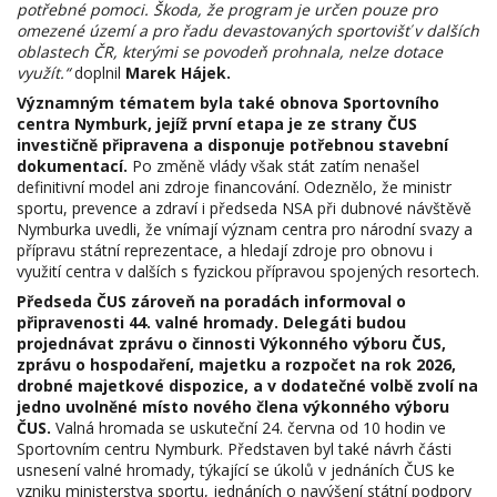
potřebné pomoci. Škoda, že program je určen pouze pro
omezené území a pro řadu devastovaných sportovišť v dalších
oblastech ČR, kterými se povodeň prohnala, nelze dotace
využít.“
doplnil
Marek Hájek.
Významným tématem byla také obnova Sportovního
centra Nymburk, jejíž první etapa je ze strany ČUS
investičně připravena a disponuje potřebnou stavební
dokumentací.
Po změně vlády však stát zatím nenašel
definitivní model ani zdroje financování. Odeznělo, že ministr
sportu, prevence a zdraví i předseda NSA při dubnové návštěvě
Nymburka uvedli, že vnímají význam centra pro národní svazy a
přípravu státní reprezentace, a hledají zdroje pro obnovu i
využití centra v dalších s fyzickou přípravou spojených resortech.
Předseda ČUS zároveň na poradách informoval o
připravenosti 44. valné hromady. Delegáti budou
projednávat zprávu o činnosti Výkonného výboru ČUS,
zprávu o hospodaření, majetku a rozpočet na rok 2026,
drobné majetkové dispozice, a v dodatečné volbě zvolí na
jedno uvolněné místo nového člena výkonného výboru
ČUS.
Valná hromada se uskuteční 24. června od 10 hodin ve
Sportovním centru Nymburk. Představen byl také návrh části
usnesení valné hromady, týkající se úkolů v jednáních ČUS ke
vzniku ministerstva sportu, jednáních o navýšení státní podpory