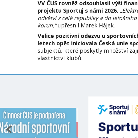
VV ČUS rovněž odsouhlasil výši fina
projektu Sportuj s námi 2026.
„Elekt
odvětví z celé republiky a do letošního
korun,“
upřesnil Marek Hájek.
Velice pozitivní odezvu u sportovní
letech opět iniciovala Česká unie sp
subjektů, které poskytly množství zaj
vlastnictví klubů.