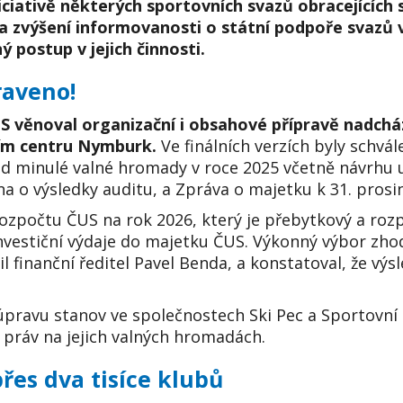
iniciativě některých sportovních svazů obracejícíc
 zvýšení informovanosti o státní podpoře svazů v
 postup v jejich činnosti.
raveno!
S věnoval organizační i obsahové přípravě nadcház
ním centru Nymburk.
Ve finálních verzích byly schv
od minulé valné hromady v roce 2025 včetně návrhu
na o výsledky auditu, a Zpráva o majetku k 31. prosin
ozpočtu ČUS na rok 2026, který je přebytkový a roz
investiční výdaje do majetku ČUS. Výkonný výbor zho
il finanční ředitel Pavel Benda, a konstatoval, že výs
 úpravu stanov ve společnostech Ski Pec a Sportovní
práv na jejich valných hromadách.
řes dva tisíce klubů