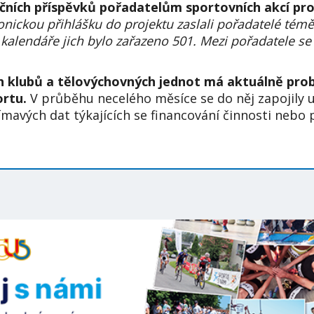
nčních příspěvků pořadatelům sportovních akcí pro
ronickou přihlášku do projektu zaslali pořadatelé témě
 kalendáře jich bylo zařazeno 501. Mezi pořadatele se
ch klubů a tělovýchovných jednot má aktuálně prob
ortu.
V průběhu necelého měsíce se do něj zapojily už
ímavých dat týkajících se financování činnosti nebo 