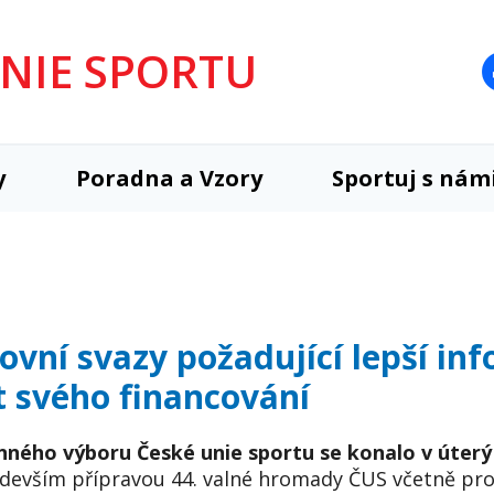
UNIE SPORTU
y
Poradna a Vzory
Sportuj s nám
ovní svazy požadující lepší in
t svého financování
nného výboru České unie sportu se konalo v úterý
devším přípravou 44. valné hromady ČUS včetně pro