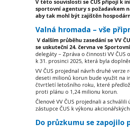
V této souvislosti se ČUS připojí k 
sportovní agentury s požadavkem na
aby tak mohl být zajištěn hospodárný
Valná hromada – vše přip
V dalším průběhu zasedání se VV ČU
se uskuteční 24. června ve Sportov
delegáty – Zpráva o činnosti VV ČUS 
k 31. prosinci 2025, která byla doplně
VV ČUS projednal návrh druhé verze r
deseti milionů korun bude využit na 
čtvrtletí letošního roku, které předlož
proti plánu o 1,24 milionu korun.
Členové VV ČUS projednali a schválili
zástupce ČUS k výkonu akcionářských 
Do průzkumu se zapojilo p