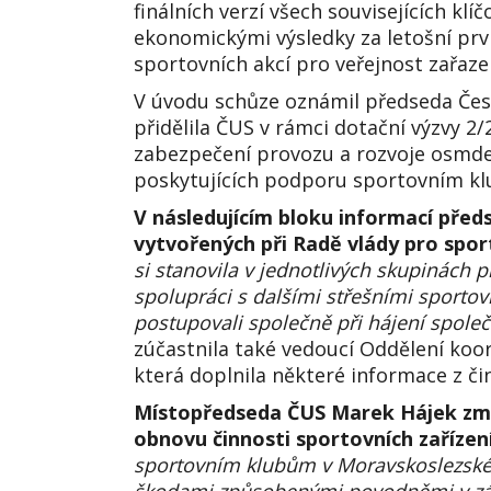
finálních verzí všech souvisejících k
ekonomickými výsledky za letošní prv
sportovních akcí pro veřejnost zařaze
V úvodu schůze oznámil předseda Čes
přidělila ČUS v rámci dotační výzvy 2
zabezpečení provozu a rozvoje osmdes
poskytujících podporu sportovním klu
V následujícím bloku informací pře
vytvořených při Radě vlády pro sport
si stanovila v jednotlivých skupinách 
spolupráci s dalšími střešními sporto
postupovali společně při hájení spole
zúčastnila také vedoucí Oddělení koo
která doplnila některé informace z či
Místopředseda ČUS Marek Hájek zmín
obnovu činnosti sportovních zařízen
sportovním klubům v Moravskoslezském