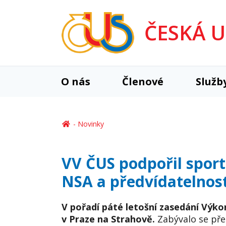
ČESKÁ 
O nás
Členové
Služb
Novinky
VV ČUS podpořil sport
NSA a předvídatelnos
V pořadí páté letošní zasedání Výko
v Praze na Strahově.
Zabývalo se pře