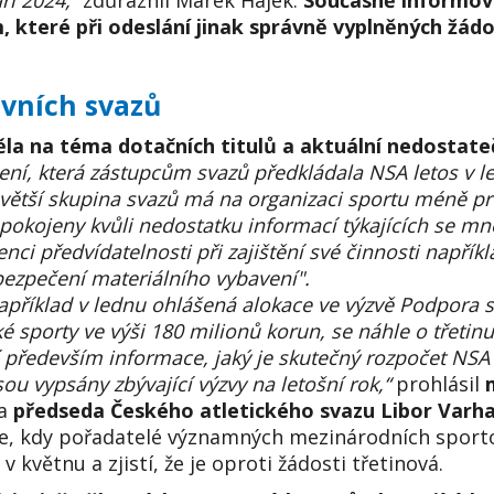
í 2024,“
zdůraznil Marek Hájek.
Současně informova
m, které při odeslání jinak správně vyplněných žád
ovních svazů
zněla na téma dotačních titulů a aktuální nedosta
ení, která zástupcům svazů předkládala NSA letos v l
 větší skupina svazů má na organizaci sportu méně pr
kojeny kvůli nedostatku informací týkajících se mno
enci předvídatelnosti při zajištění své činnosti napřík
ezpečení materiálního vybavení".
apříklad v lednu ohlášená alokace ve výzvě Podpora st
sporty ve výši 180 milionů korun, se náhle o třetinu 
í především informace, jaký je skutečný rozpočet NSA
sou vypsány zbývající výzvy na letošní rok,“
prohlásil
 a
předseda Českého atletického svazu Libor Varhaník
ce, kdy pořadatelé významných mezinárodních sporto
v květnu a zjistí, že je oproti žádosti třetinová.