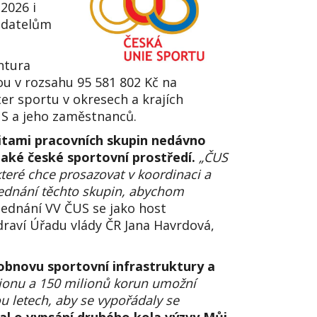
2026 i
řadatelům
ntura
ou v rozsahu 95 581 802 Kč na
er sportu v okresech a krajích
US a jeho zaměstnanců.
vitami pracovních skupin nedávno
také české sportovní prostředí.
„ČUS
které chce prosazovat v koordinaci a
jednání těchto skupin, abychom
Jednání VV ČUS se jako host
draví Úřadu vlády ČR Jana Havrdová,
obnovu sportovní infrastruktury a
ilionu a 150 milionů korun umožní
 letech, aby se vypořádaly se