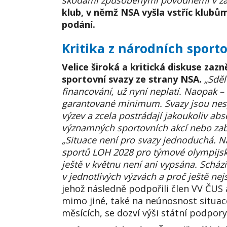
škodami způsobenými povodněmi v zář
klub, v němž NSA vyšla vstříc klubů
podání.
Kritika z národních sport
Velice široká a kritická diskuse za
sportovní svazy ze strany NSA.
„Sděl
financování, už nyní neplatí. Naopak –
garantované minimum. Svazy jsou nespo
výzev a zcela postrádají jakoukoliv abs
významných sportovních akcí nebo zab
„Situace není pro svazy jednoduchá. N
sportů LOH 2028 pro týmové olympijské 
ještě v květnu není ani vypsána. Scház
v jednotlivých výzvách a proč ještě nej
jehož následně podpořili člen VV ČUS
mimo jiné, také na neúnosnost situa
měsících, se dozví výši státní podpory 