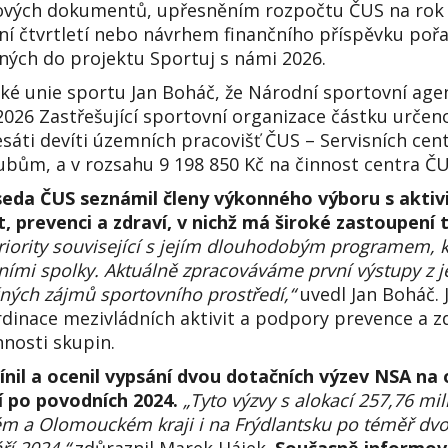
líčových dokumentů, upřesněním rozpočtu ČUS na rok 
ní čtvrtletí nebo návrhem finančního příspěvku po
ných do projektu Sportuj s námi 2026.
ké unie sportu Jan Boháč, že Národní sportovní age
/2026 Zastřešující sportovní organizace částku určen
áti devíti územních pracovišť ČUS – Servisních cent
bům, a v rozsahu 9 198 850 Kč na činnost centra Č
dseda ČUS seznámil členy výkonného výboru s akti
, prevenci a zdraví, v nichž má široké zastoupení 
priority související s jejím dlouhodobým programem, 
vními spolky. Aktuálně zpracováváme první výstupy z 
čných zájmů sportovního prostředí,“
uvedl Jan Boháč. 
rdinace mezivládních aktivit a podpory prevence a z
nnosti skupin.
il a ocenil vypsání dvou dotačních výzev NSA na 
í po povodních 2024.
„Tyto výzvy s alokací 257,76 m
 a Olomouckém kraji i na Frýdlantsku po téměř dvou