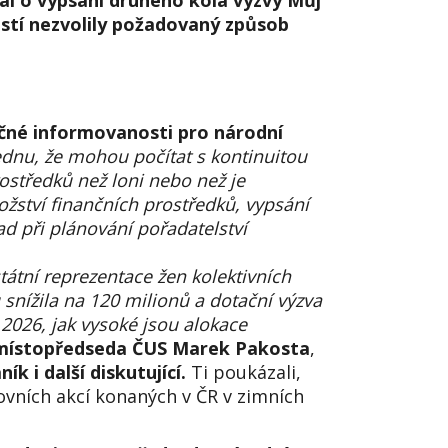
l o vypsání druhého kola výzvy Můj
ostí nezvolily požadovaný způsob
tečné informovanosti pro národní
ednu, že mohou počítat s kontinuitou
ostředků než loni nebo než je
žství finančních prostředků, vypsání
lad při plánování pořadatelství
átní reprezentace žen kolektivních
snížila na 120 milionů a dotační výzva
 2026, jak vysoké jsou alokace
místopředseda ČUS Marek Pakosta
,
 i další diskutující.
Ti poukázali,
vních akcí konaných v ČR v zimních