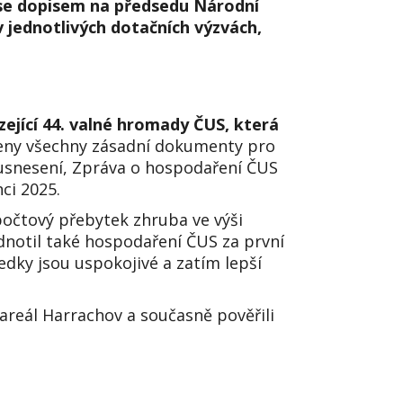
h se dopisem na předsedu Národní
 jednotlivých dotačních výzvách,
ející 44. valné hromady ČUS, která
áleny všechny zásadní dokumenty pro
 usnesení, Zpráva o hospodaření ČUS
ci 2025.
počtový přebytek zhruba ve výši
dnotil také hospodaření ČUS za první
ledky jsou uspokojivé a zatím lepší
 areál Harrachov a současně pověřili