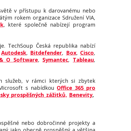
světě v přístupu k darovanému nebo
átým rokem organizace Sdružení VIA,
rk
, které společně nabízejí program
uje. TechSoup Česká republika nabízí
,
Autodesk
,
Bitdefender
,
Box
,
Cisco
,
& O Software
,
Symantec
,
Tableau
,
 služeb, v rámci kterých si zbytek
Microsoft s nabídkou
Office 365 pro
sky prospěšných zážitků,
Benevity
,
rospěšné nebo dobročinné projekty a
vaný jako obecně prospěšný a většina