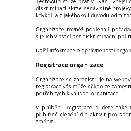
TechSoup může brát v úvahu vnější důk
diskriminaci skrze nenávistné projev
kdykoli a z jakéhokoli důvodu odmítn
Organizace rovněž podléhají požada
s jejich vlastní antidiskriminační polit
Další informace o oprávněnosti organ
Registrace organizace
Organizace se zaregistruje na webo
registrace vás může někdo ze zaměst
potřebných k validaci organizace.
V průběhu registrace budete také tá
přibližné členění dle aktivit pro spo
změnit.