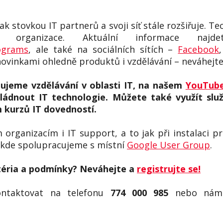
k stovkou IT partnerů a svoji síť stále rozšiřuje. T
 organizace. Aktuální informace naj
ograms
, ale také na sociálních sítích –
Facebook
novinkami ohledně produktů i vzdělávání – neváhejt
ujeme vzdělávání v oblasti IT, na našem
YouTube
ádnout IT technologie. Můžete také využít slu
m kurzů IT dovedností.
organizacím i IT support, a to jak při instalaci 
 kde spolupracujeme s místní
Google User Group
.
ritéria a podmínky? Neváhejte a
registrujte se!
ntaktovat na telefonu
774 000 985
nebo nám 