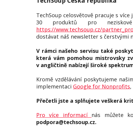
TechSoup Česká republika
TechSoup celosvětově pracuje s více ja
30 produktů pro neziskové
https://www.techsoup.cz/partner_pr
dostávat náš newsletter s čerstvými 
V rámci našeho servisu také poskyt
která vám pomohou mistrovsky zvl
v angličtině nabízejí široké spektru
Kromě vzdělávání poskytujeme našim 
implementaci
Google for Nonprofits
,
Přečetli jste a splňujete veškerá k
Pro více informací
nás můžete ko
podpora@techsoup.cz.