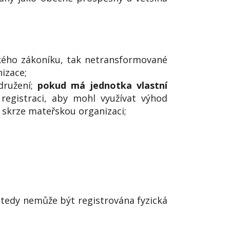
ského zákoníku, tak netransformované
izace;
družení;
pokud má jednotka vlastní
registraci, aby mohl využívat výhod
skrze mateřskou organizaci;
tedy nemůže být registrována fyzická