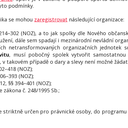
tyto podmínky.
lika se mohou
zaregistrovat
následující organizace:
 214–302 (NOZ), a to jak spolky dle Nového občan
žení, dále sem spadají i mezinárodní nevládní organ
ch netransformovaných organizačních jednotek s
vitu
, musí pobočný spolek vytvořit samostatnou 
 takovém případě o dary a slevy není možné žádat 
402–418 (NOZ);
306–393 (NOZ);
12, §§ 394–401 (NOZ);
e zákona č. 248/1995 Sb.;
 striktně určen pro právnické osoby, do programu 