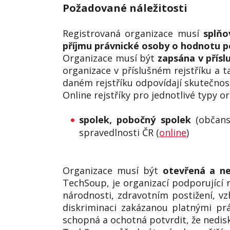
Požadované náležitosti
Registrovaná organizace musí
splňo
příjmu právnické osoby o hodnotu 
Organizace musí být
zapsána v přísl
organizace v příslušném rejstříku a t
daném rejstříku odpovídají skutečnost
Online rejstříky pro jednotlivé typy or
spolek, pobočný spolek
(občansk
spravedlnosti ČR (
online
)
Organizace musí být
otevřená a ned
TechSoup, je organizací podporující r
národnosti, zdravotním postižení, vz
diskriminaci zakázanou platnými pr
schopná a ochotná potvrdit, že nedis