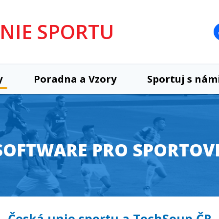
UNIE SPORTU
y
Poradna a Vzory
Sportuj s nám
OFTWARE PRO SPORTOV
Česká unie sportu a TechSoup ČR