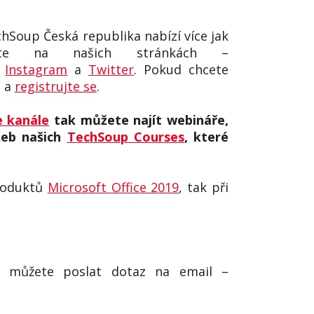
echSoup Česká republika nabízí více jak
dete na našich stránkách –
,
Instagram
a
Twitter
. Pokud chcete
e a
registrujte se
.
 kanále
tak můžete najít webináře,
žeb našich
TechSoup Courses
, které
produktů
Microsoft Office 2019
, tak při
můžete poslat dotaz na email –