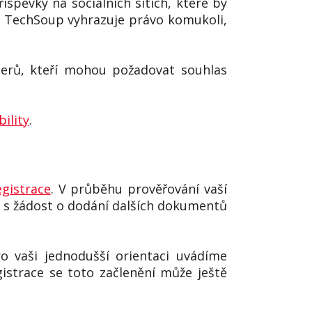
íspěvky na sociálních sítích, které by
si TechSoup vyhrazuje právo komukoli,
nerů, kteří mohou požadovat souhlas
ility
.
gistrace
. V průběhu prověřování vaší
 s žádost o dodání dalších dokumentů
ro vaši jednodušší orientaci uvádíme
egistrace se toto začlenění může ještě