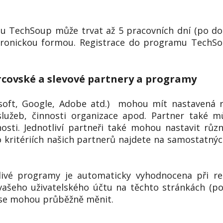
amu TechSoup může trvat až 5 pracovních dní (po d
onickou formou. Registrace do programu TechSou
rcovské a slevové partnery a programy
rosoft, Google, Adobe atd.) mohou mít nastavená r
služeb, činnosti organizace apod. Partner také 
sti. Jednotliví partneři také mohou nastavit růz
o kritériích našich partnerů najdete na samostatný
ivé programy je automaticky vyhodnocena při re
vašeho uživatelského účtu na těchto stránkách (po
 se mohou průběžně měnit.