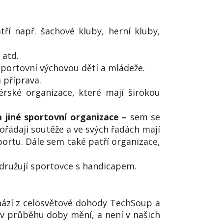
í např. šachové kluby, herní kluby,
 atd.
sportovní výchovou dětí a mládeže.
 příprava.
rské organizace, které mají širokou
a jiné sportovní organizace –
sem se
pořádají soutěže a ve svých řadách mají
portu. Dále sem také patří organizace,
družují sportovce s handicapem.
chází z celosvětové dohody TechSoup a
 v průběhu doby mění, a není v našich