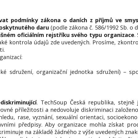
vat podmínky zákona o daních z příjmů
ve smys
poskytnutého daru
(podle zákona č. 586/1992 Sb. o da
ušném oficiálním rejstříku svého typu organizace
.
aké kontrola údajů zde uvedených. Prosíme, zkontro
i.
ganizací:
é sdružení, organizační jednotka sdružení) – spo
iskriminující
. TechSoup Česká republika, stejně 
ovné příležitosti a nedovoluje diskriminaci založe
hledu, rase, vyznání, sexuální orientaci, socioeko
ávními předpisy. Aby organizace mohla získat pr
kriminuje na základě žádného z výše uvedených znak