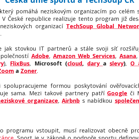
který pomáhá neziskovým organizacím po celém 
V České republice realizuje tento program již des
 neziskových organizací
TechSoup Global Netwo
.
 jak stovkou IT partnerů a stále svoji síť rozšiř
společností
Adobe
,
Amazon Web Services
,
Asana
vy
),
FlixBus
,
Microsoft (
cloud
,
dary
a
slevy
)
,
O 
Zoom
a
Zoner
.
 spolupracujeme formou poskytování ověřovacích
zuje sama. Mezi takové partnery patří
Google
či 
neziskové organizace
,
Airbnb
s nabídkou
společen
 do programu vstoupit, musí realizovat obecně p
ránce
. Sport je v zákoně o podpoře sportu defino