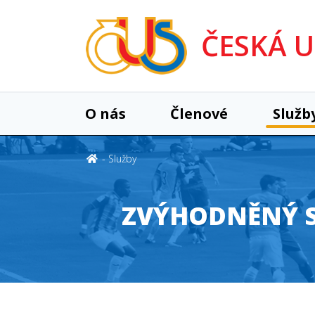
ČESKÁ 
O nás
Členové
Služb
Služby
ZVÝHODNĚNÝ S