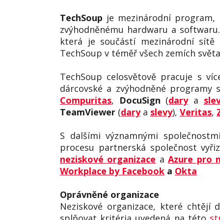
TechSoup
je mezinárodní program, 
zvýhodněnému hardwaru a softwaru. 
která je součástí mezinárodní sítě
TechSoup v téměř všech zemích světa
TechSoup celosvětově pracuje s více
dárcovské a zvýhodněné programy 
Compuritas
,
DocuSign
(
dary
a
sle
TeamViewer
(
dary
a
slevy
),
Veritas
,
S dalšími významnými společnostmi
procesu partnerská společnost vyři
neziskové organizace
a
Azure pro 
Workplace by Facebook
a
Okta
Oprávněné organizace
Neziskové organizace, které chtějí
splňovat kritéria uvedená na této
st