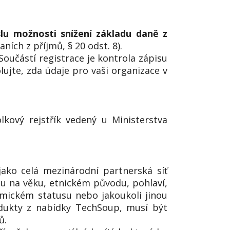
lu možnosti snížení základu daně z
ních z příjmů, § 20 odst. 8).
 Součástí registrace je kontrola zápisu
lujte, zda údaje pro vaši organizace v
lkový rejstřík vedený u Ministerstva
jako celá mezinárodní partnerská síť
nou na věku, etnickém původu, pohlaví,
nomickém statusu nebo jakoukoli jinou
odukty z nabídky TechSoup, musí být
ů.