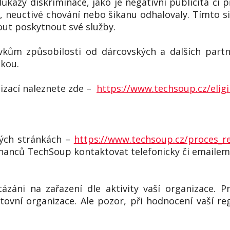
azy diskriminace, jako je negativní publicita či př
y, neuctivé chování nebo šikanu odhalovaly. Tímto 
out poskytnout své služby.
vkům způsobilosti od dárcovských a dalších part
ikou.
izací naleznete zde –
https://www.techsoup.cz/eligib
vých stránkách –
https://www.techsoup.cz/proces_re
nanců TechSoup kontaktovat telefonicky či emailem
záni na zařazení dle aktivity vaší organizace. P
rtovní organizace. Ale pozor, při hodnocení vaší r