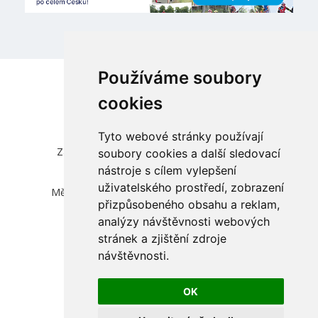
Používáme soubory
cookies
Tyto webové stránky používají
Česká unie sportu, z.s.
Zátopkova 100/2, Praha 6 - Břevnov, 169 00
soubory cookies a další sledovací
IČ 00469548, DIČ CZ00469548
nástroje s cílem vylepšení
zapsána ve spolkovém rejstříku vedeném
uživatelského prostředí, zobrazení
Městským soudem v Praze, oddíl L, vložka 830
přizpůsobeného obsahu a reklam,
info@cuscz.cz
analýzy návštěvnosti webových
stránek a zjištění zdroje
přihlásit
návštěvnosti.
cookies
OK