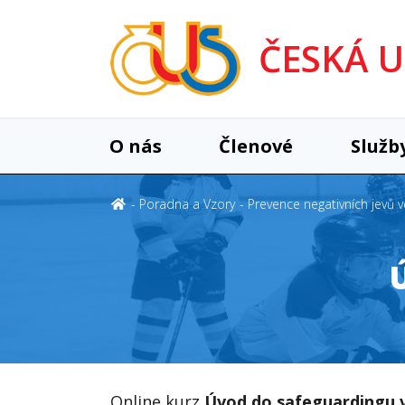
ČESKÁ 
O nás
Členové
Služb
Poradna a Vzory
Prevence negativních jevů 
Online kurz
Úvod do safeguardingu 