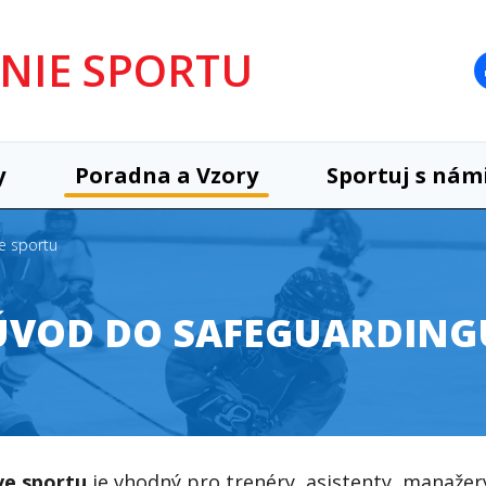
UNIE SPORTU
y
Poradna a Vzory
Sportuj s nám
ve sportu
ÚVOD DO SAFEGUARDING
ve sportu
je
vhodný pro trenéry, asistenty, manažer