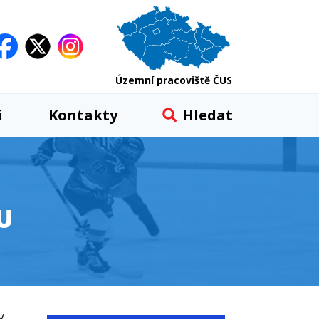
Územní pracoviště ČUS
i
Kontakty
Hledat
U
y,