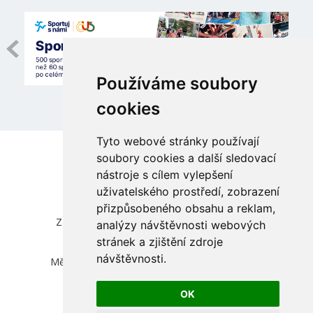
Používáme soubory
cookies
Tyto webové stránky používají
soubory cookies a další sledovací
nástroje s cílem vylepšení
uživatelského prostředí, zobrazení
přizpůsobeného obsahu a reklam,
Česká unie sportu, z.s.
Zátopkova 100/2, Praha 6 - Břevnov, 169 00
analýzy návštěvnosti webových
IČ 00469548, DIČ CZ00469548
stránek a zjištění zdroje
zapsána ve spolkovém rejstříku vedeném
návštěvnosti.
Městským soudem v Praze, oddíl L, vložka 830
info@cuscz.cz
OK