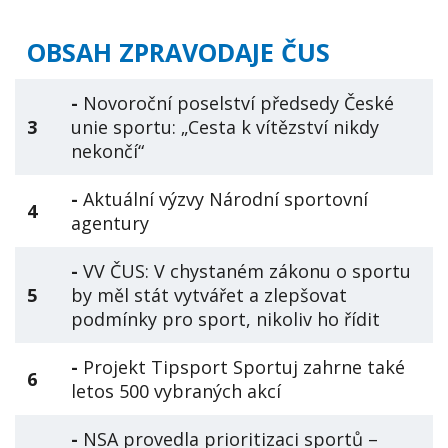
OBSAH ZPRAVODAJE ČUS
-
Novoroční poselství předsedy České
3
unie sportu: „Cesta k vítězství nikdy
nekončí“
-
Aktuální výzvy Národní sportovní
4
agentury
-
VV ČUS: V chystaném zákonu o sportu
5
by měl stát vytvářet a zlepšovat
podmínky pro sport, nikoliv ho řídit
-
Projekt Tipsport Sportuj zahrne také
6
letos 500 vybraných akcí
-
NSA provedla prioritizaci sportů –