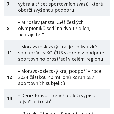
7
vybrala třicet sportovních svazů, které
obdrží zvýšenou podporu
-
Miroslav Jansta: „Šéf českých
8
olympioniků sedí na dvou židlích,
nehraje fér“
-
Moravskoslezský kraj je i díky úzké
11
spolupráci s KO ČUS vzorem v podpoře
sportovního prostředí v celém regionu
-
Moravskoslezský kraj podpoří v roce
12
2024 částkou 40 milionů korun 587
sportovních subjektů
-
Deník Právo: Trenéři doloží výpis z
14
rejstříku trestů
-
Projekt Tipsport Sportuj s námi