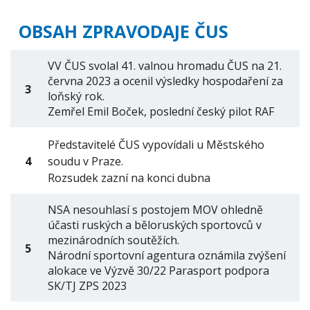
OBSAH ZPRAVODAJE ČUS
VV ČUS svolal 41. valnou hromadu ČUS na 21.
června 2023 a ocenil výsledky hospodaření za
3
loňský rok.
Zemřel Emil Boček, poslední český pilot RAF
Představitelé ČUS vypovídali u Městského
4
soudu v Praze.
Rozsudek zazní na konci dubna
NSA nesouhlasí s postojem MOV ohledně
účasti ruských a běloruských sportovců v
mezinárodních soutěžích.
5
Národní sportovní agentura oznámila zvýšení
alokace ve Výzvě 30/22 Parasport podpora
SK/TJ ZPS 2023