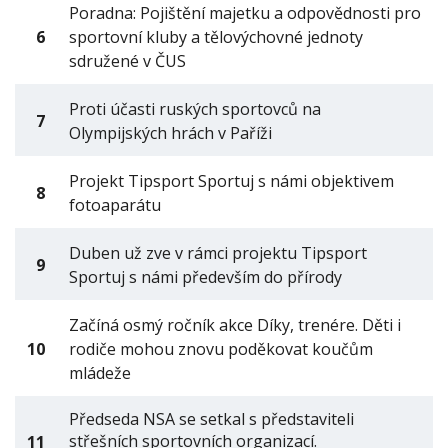
Poradna: Pojištění majetku a odpovědnosti pro
6
sportovní kluby a tělovýchovné jednoty
sdružené v ČUS
Proti účasti ruských sportovců na
7
Olympijských hrách v Paříži
Projekt Tipsport Sportuj s námi objektivem
8
fotoaparátu
Duben už zve v rámci projektu Tipsport
9
Sportuj s námi především do přírody
Začíná osmý ročník akce Díky, trenére. Děti i
10
rodiče mohou znovu poděkovat koučům
mládeže
Předseda NSA se setkal s představiteli
střešních sportovních organizací.
11