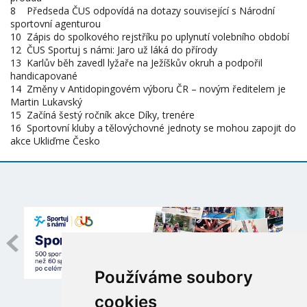
8 Předseda ČUS odpovídá na dotazy související s Národní
sportovní agenturou
10 Zápis do spolkového rejstříku po uplynutí volebního období
12 ČUS Sportuj s námi: Jaro už láká do přírody
13 Karlův běh zavedl lyžaře na Ježíškův okruh a podpořil
handicapované
14 Změny v Antidopingovém výboru ČR – novým ředitelem je
Martin Lukavský
15 Začíná šestý ročník akce Díky, trenére
16 Sportovní kluby a tělovýchovné jednoty se mohou zapojit do
akce Ukliďme Česko
Používáme soubory
cookies