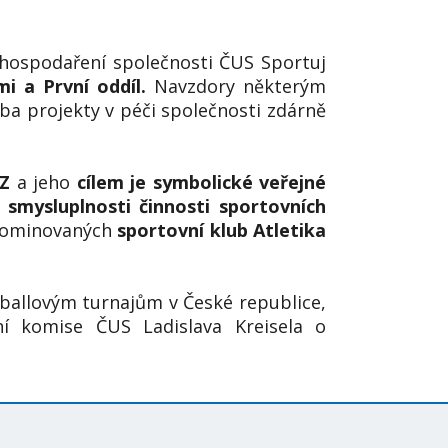
hospodaření společnosti ČUS Sportuj
i a První oddíl.
Navzdory některým
ba projekty v péči společnosti zdárně
EZ
a jeho
cílem je symbolické veřejné
 smysluplnosti činnosti sportovních
y nominovaných
sportovní klub Atletika
allovým turnajům v České republice,
í komise ČUS Ladislava Kreisela o