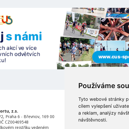
Používáme sou
Tyto webové stránky po
cílem vylepšení uživat
rtu, z.s.
a reklam, analýzy návš
2, Praha 6 - Břevnov, 169 00
návštěvnosti.
DIČ CZ00469548
lkovém rejstříku vedeném