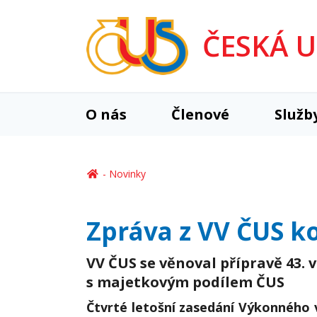
ČESKÁ 
O nás
Členové
Služb
Novinky
Zpráva z VV ČUS k
VV ČUS se věnoval přípravě 43.
s majetkovým podílem ČUS
Čtvrté letošní zasedání Výkonného 