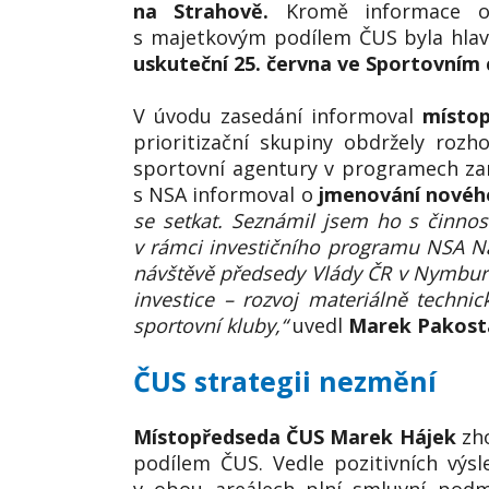
na Strahově.
Kromě informace o v
s majetkovým podílem ČUS byla hl
uskuteční 25. června ve Sportovním
V úvodu zasedání informoval
místo
prioritizační skupiny obdržely rozh
sportovní agentury v programech zam
s NSA informoval o
jmenování nového
se setkat. Seznámil jsem ho s činnos
v rámci investičního programu NSA Ná
návštěvě předsedy Vlády ČR v Nymbur
investice – rozvoj materiálně techni
sportovní kluby,“
uvedl
Marek Pakost
ČUS strategii nezmění
Místopředseda ČUS Marek Hájek
zho
podílem ČUS. Vedle pozitivních výsl