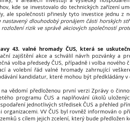
nky, v areálech investují a výsledky hospodaření 
ov, kde se investovalo do technických zařízení umo
, ale společnosti přinesly tyto investice jednu z n
e nastavený dlouhodobý pronájem části horských stře
 i rozložení rizik ve správě akciových společností pr
ravy 43. valné hromady ČUS, která se uskutečn
ční zajištění akce a schválil návrh pozvánky a p
ná volba předsedy ČUS, případně i volba nového č
nací a volební řád valné hromady zahrnující veške
odávání kandidatur, které mohou být předkládány v o
 na vědomí předloženou první verzi Zprávy o činn
řletého programu ČUS a naplňování úkolů uložený
podaření jednotlivých středisek ČUS a přehled přín
mi organizacemi. VV ČUS byl rovněž informován o př
emků s cílem jejich zcelení, který bude předložen k