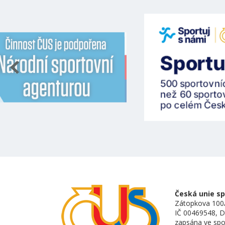
Česká unie spo
Zátopkova 100/
IČ 00469548, 
zapsána ve spo