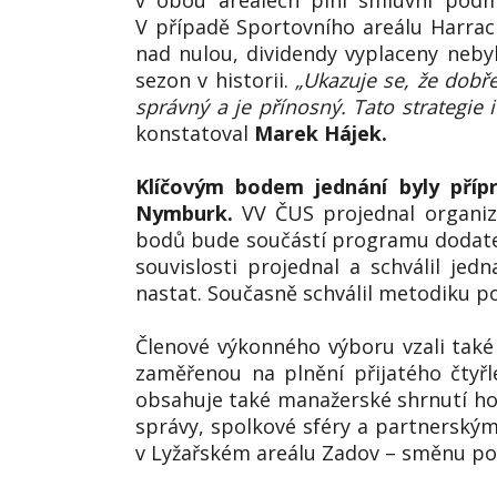
v obou areálech plní smluvní podmí
V případě Sportovního areálu Harrach
nad nulou, dividendy vyplaceny nebyly
sezon v historii.
„Ukazuje se, že dobř
správný a je přínosný. Tato strategie
konstatoval
Marek Hájek.
Klíčovým bodem jednání byly příp
Nymburk.
VV ČUS projednal organiza
bodů bude součástí programu dodateč
souvislosti projednal a schválil jed
nastat. Současně schválil metodiku p
Členové výkonného výboru vzali také
zaměřenou na plnění přijatého čty
obsahuje také manažerské shrnutí hos
správy, spolkové sféry a partnerský
v Lyžařském areálu Zadov – směnu poz