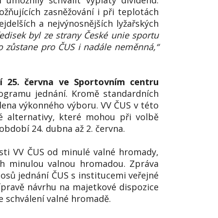
umožnily schválit výplaty dividend.
žňujících zasněžování i při teplotách
ejdelších a nejvýnosnějších lyžařských
disek byl ze strany České unie sportu
oto zůstane pro ČUS i nadále neměnná,“
í 25. června ve Sportovním centru
rogramu jednání. Kromě standardních
lena výkonného výboru. VV ČUS v této
ré alternativy, které mohou při volbě
bdobí 24. dubna až 2. června.
osti VV ČUS od minulé valné hromady,
ch minulou valnou hromadou. Zpráva
osů jednání ČUS s institucemi veřejné
ípravě návrhu na majetkové dispozice
e schválení valné hromadě.