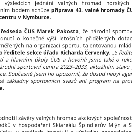
ýsledcích jednání valných hromad horských 
avním bodem schůze
příprava 43. valné hromady Č
 centru v Nymburce.
předseda ČUS Marek Pakosta
, že národní sportov
odnutí o konečné výši letošních přidělených dota
ěřených na organizaci sportu, talentovanou mládež 
 ředitele sekce úřadu Richarda Červenky.
„S ředi
tí a hlavními úkoly ČUS a hovořili jsme také o re
rodní sportovní centra 2023–2033, aktuálním stavu p
ce. Současně jsem ho upozornil, že dosud nebyl age
cké základny sportovních svazů ani program na pro
a.
dnotil závěry valných hromad akciových společnost
edků v hospodaření Skiareálu Špindlerův Mlýn a S