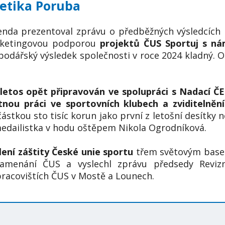
letika Poruba
enda prezentoval zprávu o předběžných výsledcích 
marketingovou podporou
projektů ČUS Sportuj s nám
dářský výsledek společnosti v roce 2024 kladný. O
e letos opět připravován ve spolupráci s Nadací Č
ou práci ve sportovních klubech a zviditelnění
ástkou sto tisíc korun jako první z letošní desítk
medailistka v hodu oštěpem Nikola Ogrodníková.
lení záštity České unie sportu
třem světovým baseb
namenání ČUS a vyslechl zprávu předsedy Revizn
racovištích ČUS v Mostě a Lounech.