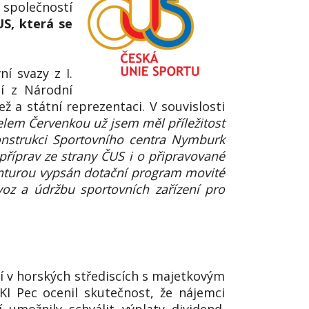
společností
US, která se
ní svazy z I.
cí z Národní
a státní reprezentaci. V souvislosti
telem Červenkou už jsem měl příležitost
konstrukci Sportovního centra Nymburk
říprav ze strany ČUS i o připravované
nturou vypsán dotační program movité
voz a údržbu sportovních zařízení pro
í v horských střediscích s majetkovým
KI Pec ocenil skutečnost, že nájemci