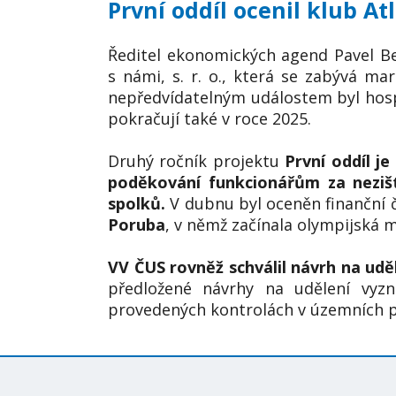
První oddíl ocenil klub At
Ředitel ekonomických agend Pavel B
s námi, s. r. o., která se zabývá 
nepředvídatelným událostem byl hospo
pokračují také v roce 2025.
Druhý ročník projektu
První oddíl j
poděkování funkcionářům za nezištn
spolků.
V dubnu byl oceněn finanční č
Poruba
, v němž začínala olympijská 
VV ČUS rovněž schválil návrh na udě
předložené návrhy na udělení vyz
provedených kontrolách v územních p