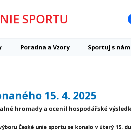
UNIE SPORTU
y
Poradna a Vzory
Sportuj s nám
onaného 15. 4. 2025
 valné hromady a ocenil hospodářské výsled
výboru České unie sportu se konalo v úterý 15. d