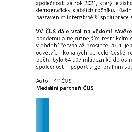
společnosti za rok 2021, který je zis
demograficky slabších ročníků. Kladn
nastavením intenzivnější spolupráce 
VV ČUS dále vzal na vědomí závěreč
pandemii a nejrůznějším restrikcím o
v období června až prosince 2021. Je
odvětvích konaných po celé České re
počtu bylo 64 907 mládežníků do osmná
společnost Tipsport a generálním spol
Autor: KT ČUS
Mediální partneři ČUS