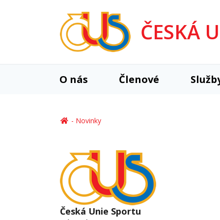
ČESKÁ 
O nás
Členové
Služb
Novinky
Česká Unie Sportu