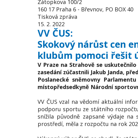
Zátopkova 100/2
160 17 Praha 6 - Břevnov, PO BOX 40
Tisková zpráva
15. 2. 2022
VV ČUS:
Skokový nárůst cen en
klubům pomoci řešit 
V Praze na Strahově se uskutečnilo
zasedání zúčastnili Jakub Janda, př
Poslanecké sněmovny Parlamentu Č
místopředsedkyně Národní sportovn
VV ČUS vzal na vědomí aktuální info
podporu sportu ze státního rozpočtu 
snížila původně zapsané výdaje na 
prostředí, měla z rozpočtu na rok 202