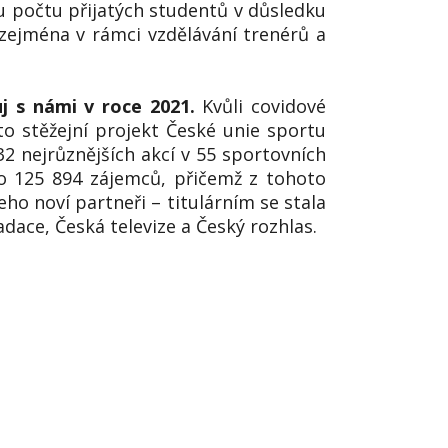
mu počtu přijatých studentů v důsledku
 zejména v rámci vzdělávání trenérů a
j s námi v roce 2021.
Kvůli covidové
to stěžejní projekt České unie sportu
2 nejrůznějších akcí v 55 sportovních
lo 125 894 zájemců, přičemž z tohoto
ho noví partneři – titulárním se stala
dace, Česká televize a Český rozhlas.