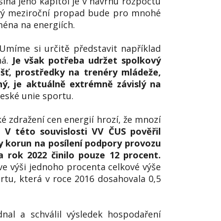
ina jeho kapitol je v návrhu rozpočtu
kový meziroční propad bude pro mnohé
ména na energiích.
Umíme si určitě představit například
ná.
Je však potřeba udržet spolkový
šť, prostředky na trenéry mládeže,
ý, je aktuálně extrémně závislý na
eské unie sportu.
 zdražení cen energií hrozí, že mnozí
z.
V této souvislosti VV ČUS pověřil
y korun na posílení podpory provozu
a rok 2022 činilo pouze 12 procent.
e výši jednoho procenta celkové výše
tu, která v roce 2016 dosahovala 0,5
nal a schválil výsledek hospodaření