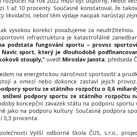
í rozpočet na rok 2022 musí být úsporný, neboť větš
zi 1 až 10 procenty. Současně konstatoval, že ta
y likvidační, neboť těm výdaje naopak narůstají zej
 tak vysokou korekci považujeme za neudržitelnou. 
sportovní infrastruktura je katastrofálně zanedba
a podstata fungování sportu – provoz sportovi
Navíc sport, který je dlouhodobě podfinancovan
skokově stouply,“
uvedl
Miroslav Jansta
, předseda Č
ledem na energetickou náročnost sportovišť a prudké
eustojí a omezí nebo dokonce zastaví jejich provo
odpory sportu ze státního rozpočtu o 0,6 miliard
 snížení podpory sportu ze státního rozpočtu n
dobý koncepční závazek státu na podporu sportu v
jně jako na podporu kultury. Současná podpora spor
í 0,3 procenta.
lečnosti Vyšší odborná škola ČUS, s.r.o., projed