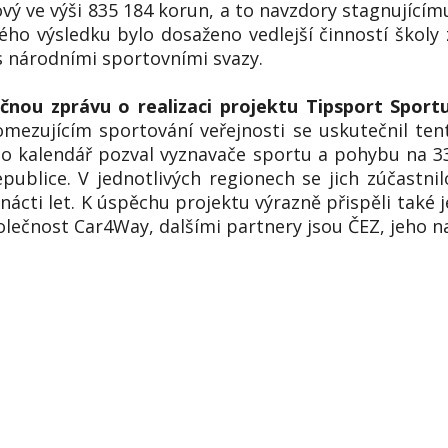
kový ve výši 835 184 korun, a to navzdory stagnující
ého výsledku bylo dosaženo vedlejší činností školy
s národními sportovními svazy.
nou zprávu o realizaci projektu Tipsport Sportu
mezujícím sportování veřejnosti se uskutečnil ten
ho kalendář pozval vyznavače sportu a pohybu na 33
publice. V jednotlivých regionech se jich zúčastni
cti let. K úspěchu projektu výrazně přispěli také je
ečnost Car4Way, dalšími partnery jsou ČEZ, jeho na