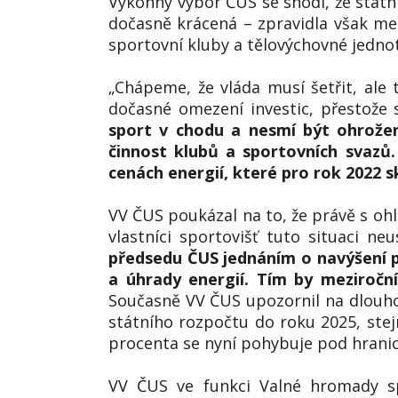
Výkonný výbor ČUS se shodl, že státn
dočasně krácená – zpravidla však me
sportovní kluby a tělovýchovné jednot
„Chápeme, že vláda musí šetřit, ale
dočasné omezení investic, přestože 
sport v chodu a nesmí být ohrožen
činnost klubů a sportovních svazů.
cenách energií, které pro rok 2022 
VV ČUS poukázal na to, že právě s oh
vlastníci sportovišť tuto situaci n
předsedu ČUS jednáním o navýšení p
a úhrady energií. Tím by meziroční
Současně VV ČUS upozornil na dlouho
státního rozpočtu do roku 2025, ste
procenta se nyní pohybuje pod hranic
VV ČUS ve funkci Valné hromady spo