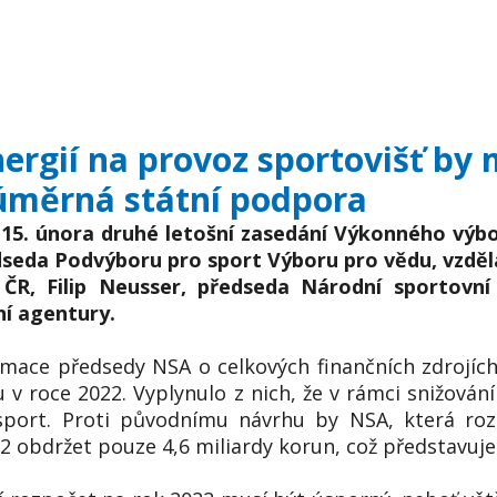
ergií na provoz sportovišť by
úměrná státní podpora
 15. února druhé letošní zasedání Výkonného výbo
edseda Podvýboru pro sport Výboru pro vědu, vzděl
R, Filip Neusser, předseda Národní sportovn
í agentury.
rmace předsedy NSA o celkových finančních zdrojích
v roce 2022. Vyplynulo z nich, že v rámci snižová
sport. Proti původnímu návrhu by NSA, která roz
2 obdržet pouze 4,6 miliardy korun, což představuje