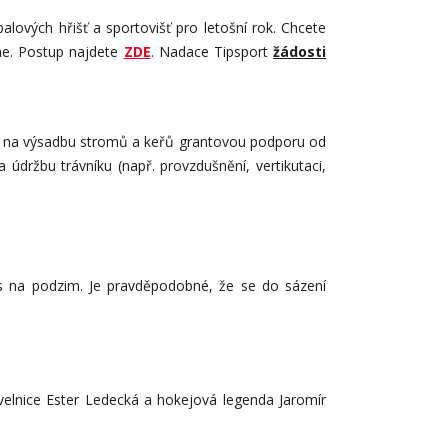
ových hřišť a sportovišť pro letošní rok. Chcete
line. Postup najdete
ZDE
. Nadace Tipsport
žádosti
kat na výsadbu stromů a keřů grantovou podporu od
údržbu trávníku (např. provzdušnění, vertikutaci,
os na podzim. Je pravděpodobné, že se do sázení
velnice Ester Ledecká a hokejová legenda Jaromír