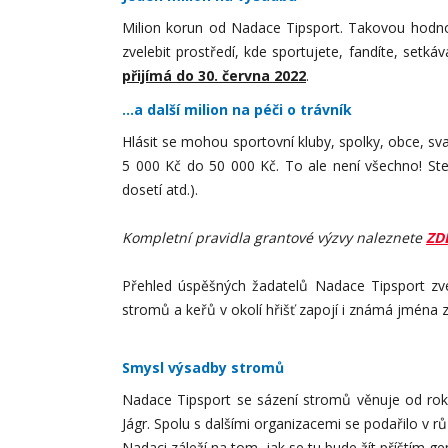
Milion korun od Nadace Tipsport. Takovou hodnot
zvelebit prostředí, kde sportujete, fandíte, setká
přijímá do 30. června 2022
.
...a další milion na péči o trávník
Hlásit se mohou sportovní kluby, spolky, obce, s
5 000 Kč do 50 000 Kč. To ale není všechno! Stej
dosetí atd.).
Kompletní pravidla grantové výzvy naleznete
ZD
Přehled úspěšných žadatelů Nadace Tipsport zve
stromů a keřů v okolí hřišť zapojí i známá jména 
Smysl výsadby stromů
Nadace Tipsport se sázení stromů věnuje od roku
Jágr. Spolu s dalšími organizacemi se podařilo v r
Nadaci záleží na tom, jak se tu bude žít příštím gen