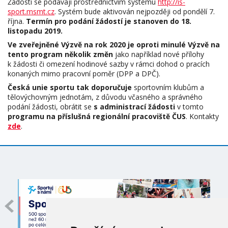
Žádosti se podávají prostřednictvím systému
http://is-
sport.msmt.cz
. Systém bude aktivován nejpozději od pondělí 7.
října.
Termín pro podání žádostí je stanoven do 18.
listopadu 2019.
Ve zveřejněné Výzvě na rok 2020 je oproti minulé Výzvě na
tento program několik změn
jako například nové přílohy
k žádosti či omezení hodinové sazby v rámci dohod o pracích
konaných mimo pracovní poměr (DPP a DPČ).
Česká unie sportu tak doporučuje
sportovním klubům a
tělovýchovným jednotám, z důvodu včasného a správného
podání žádosti, obrátit se
s administrací žádosti
v tomto
programu na příslušná regionální pracoviště ČUS
. Kontakty
zde
.