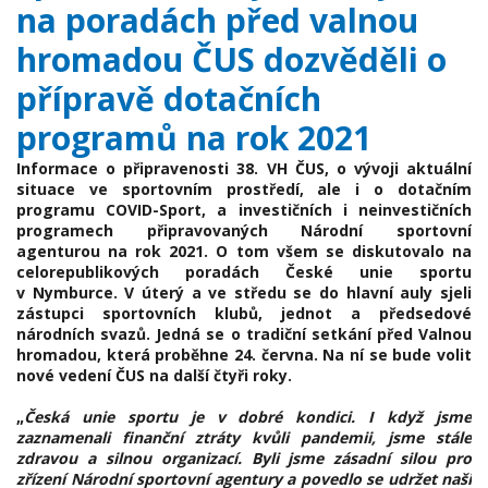
na poradách před valnou
hromadou ČUS dozvěděli o
přípravě dotačních
programů na rok 2021
Informace o připravenosti 38. VH ČUS, o vývoji aktuální
situace ve sportovním prostředí, ale i o dotačním
programu COVID-Sport, a investičních i neinvestičních
programech připravovaných Národní sportovní
agenturou na rok 2021. O tom všem se diskutovalo na
celorepublikových poradách České unie sportu
v Nymburce. V úterý a ve středu se do hlavní auly sjeli
zástupci sportovních klubů, jednot a předsedové
národních svazů. Jedná se o tradiční setkání před Valnou
hromadou, která proběhne 24. června. Na ní se bude volit
nové vedení ČUS na další čtyři roky.
„
Česká unie sportu je v dobré kondici. I když jsme
zaznamenali finanční ztráty kvůli pandemii, jsme stále
zdravou a silnou organizací. Byli jsme zásadní silou pro
zřízení Národní sportovní agentury a povedlo se udržet naši