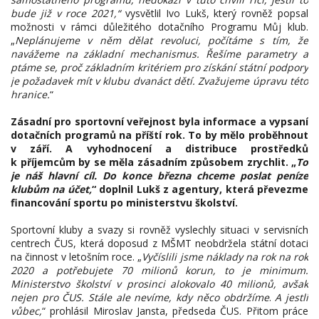
bude již v roce 2021,“
vysvětlil Ivo Lukš, který rovněž popsal
možnosti v rámci důležitého dotačního Programu Můj klub.
„
Neplánujeme v něm dělat revoluci, počítáme s tím, že
navážeme na základní mechanismus. Řešíme parametry a
ptáme se, proč základním kritériem pro získání státní podpory
je požadavek mít v klubu dvanáct dětí. Zvažujeme úpravu této
hranice.
“
Zásadní pro sportovní veřejnost byla informace a vypsaní
dotačních programů na příští rok. To by mělo proběhnout
v září. A vyhodnocení a distribuce prostředků
k příjemcům by se měla zásadním způsobem zrychlit. „
To
je náš hlavní cíl. Do konce března chceme poslat peníze
klubům na účet,
“ doplnil Lukš z agentury, která převezme
financování sportu po ministerstvu školství.
Sportovní kluby a svazy si rovněž vyslechly situaci v servisních
centrech ČUS, která doposud z MŠMT neobdržela státní dotaci
na činnost v letošním roce. „
Vyčíslili jsme náklady na rok na rok
2020 a potřebujete 70 milionů korun, to je minimum.
Ministerstvo školství v prosinci alokovalo 40 milionů, avšak
nejen pro ČUS. Stále ale nevíme, kdy něco obdržíme
.
A jestli
vůbec,
“ prohlásil Miroslav Jansta, předseda ČUS. Přitom práce