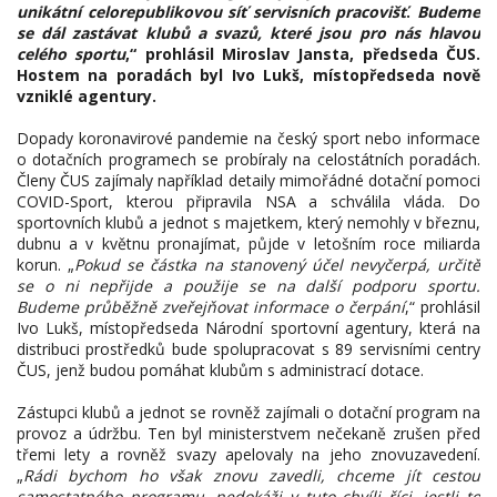
unikátní celorepublikovou síť servisních pracovišť
.
Budeme
se dál zastávat klubů a svazů, které jsou pro nás
hlavou
celého sportu
,“ prohlásil Miroslav Jansta, předseda ČUS.
Hostem na poradách byl Ivo Lukš, místopředseda nově
vzniklé agentury.
Dopady koronavirové pandemie na český sport nebo informace
o dotačních programech se probíraly na celostátních poradách.
Členy ČUS zajímaly například detaily mimořádné dotační pomoci
COVID-Sport, kterou připravila NSA a schválila vláda. Do
sportovních klubů a jednot s majetkem, který nemohly v březnu,
dubnu a v květnu pronajímat, půjde v letošním roce miliarda
korun. „
Pokud se částka na stanovený účel nevyčerpá, určitě
se o ni nepřijde a použije se na další podporu sportu.
Budeme průběžně zveřejňovat informace o čerpání
,“ prohlásil
Ivo Lukš, místopředseda Národní sportovní agentury, která na
distribuci prostředků bude spolupracovat s 89 servisními centry
ČUS, jenž budou pomáhat klubům s administrací dotace.
Zástupci klubů a jednot se rovněž zajímali o dotační program na
provoz a údržbu. Ten byl ministerstvem nečekaně zrušen před
třemi lety a rovněž svazy apelovaly na jeho znovuzavedení.
„
Rádi bychom ho však znovu zavedli, chceme jít cestou
samostatného programu, nedokáži v tuto chvíli říci, jestli to