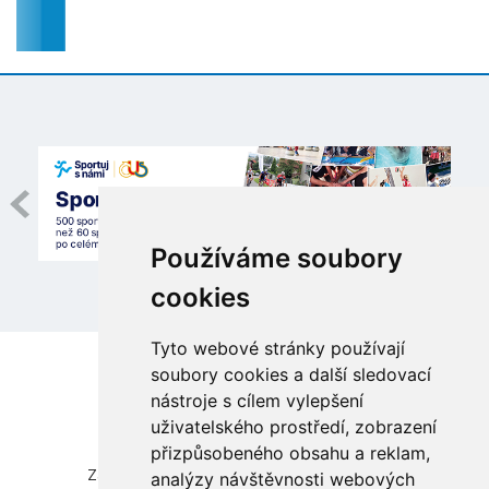
Používáme soubory
cookies
Tyto webové stránky používají
soubory cookies a další sledovací
nástroje s cílem vylepšení
uživatelského prostředí, zobrazení
přizpůsobeného obsahu a reklam,
Česká unie sportu, z.s.
Zátopkova 100/2, Praha 6 - Břevnov, 169 00
analýzy návštěvnosti webových