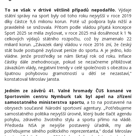
To se však v drtivé většině případů nepodařilo.
Výdaje
státní správy na sport byly od toho roku nejvyšší v roce 2019
díky částce 9,6 milionu korun. Poté už podpora byla nižší a
pravidelně se snižovala. Přitom podle vládou přijatá koncepce
Sport 2025 se měla zvyšovat, v roce 2025 má dosáhnout k 1 %
celkových výdajů státního rozpočtu, což by znamenalo 22
miliard korun. „Závazek daný vládou v roce 2016 zní, že český
stát bude postupně zvyšovat peníze do sportu. A je jedno, kdo
vládne. Jenže prostředky se nám škrtají rok od roku. Inflace
částky dále znehodnocuje, pokud se nezačneme přibližovat
závazkům vlády, negativní trendy v celé společnosti s obezitou a
špatnou pohybovou gramotností u dětí se nezastaví,“
konstatoval Miroslav Jansta.
Jedním ze závěrů 41. Valné hromady ČUS konané ve
Sportovním centru Nymburk tak byl apel na zřízení
samostatného ministerstva sportu
, a to na postavené na
obrysech současné Národní sportovní agentury. „Potřebujeme
samostatného politika nejvyšší úrovně, který bude tlačit agendu
pohybu, zdravého životního stylu a sportu přímo na vládě.
Předseda NSA je nejvýše postavený úřadník, my ale
potřebujeme silného politického reprezentanta,“ dodal Miroslav