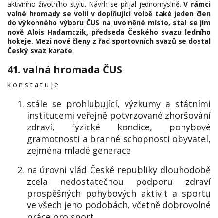
aktivního životního stylu. Návrh se přijal jednomyslně.
V rámci
valné hromady se volil v doplňující volbě také jeden člen
do výkonného výboru ČUS na uvolněné místo, stal se jím
nově Alois Hadamczik, předseda Českého svazu ledního
hokeje. Mezi nové členy z řad sportovních svazů se dostal
Český svaz karate.
41. valná hromada ČUS
k o n s t a t u j e
stále se prohlubující, výzkumy a státními
institucemi veřejně potvrzované zhoršování
zdraví, fyzické kondice, pohybové
gramotnosti a branné schopnosti obyvatel,
zejména mladé generace
na úrovni vlád České republiky dlouhodobě
zcela nedostatečnou podporu zdraví
prospěšných pohybových aktivit a sportu
ve všech jeho podobách, včetně dobrovolné
práce pro sport,