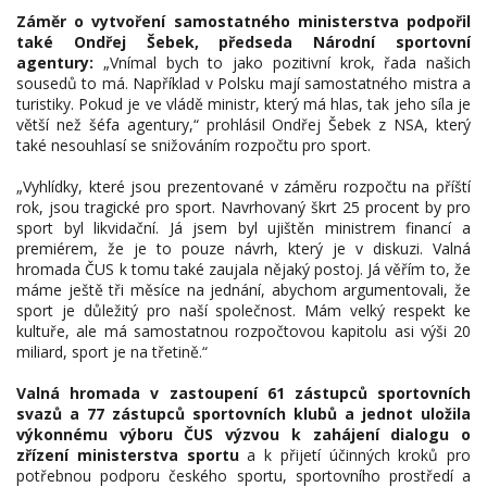
Záměr o vytvoření samostatného ministerstva podpořil
také Ondřej Šebek, předseda Národní sportovní
agentury:
„Vnímal bych to jako pozitivní krok, řada našich
sousedů to má. Například v Polsku mají samostatného mistra a
turistiky. Pokud je ve vládě ministr, který má hlas, tak jeho síla je
větší než šéfa agentury,“ prohlásil Ondřej Šebek z NSA, který
také nesouhlasí se snižováním rozpočtu pro sport.
„Vyhlídky, které jsou prezentované v záměru rozpočtu na příští
rok, jsou tragické pro sport. Navrhovaný škrt 25 procent by pro
sport byl likvidační. Já jsem byl ujištěn ministrem financí a
premiérem, že je to pouze návrh, který je v diskuzi. Valná
hromada ČUS k tomu také zaujala nějaký postoj. Já věřím to, že
máme ještě tři měsíce na jednání, abychom argumentovali, že
sport je důležitý pro naší společnost. Mám velký respekt ke
kultuře, ale má samostatnou rozpočtovou kapitolu asi výši 20
miliard, sport je na třetině.“
Valná hromada v zastoupení 61 zástupců sportovních
svazů a 77 zástupců sportovních klubů a jednot uložila
výkonnému výboru ČUS výzvou k zahájení dialogu o
zřízení ministerstva sportu
a k přijetí účinných kroků pro
potřebnou podporu českého sportu, sportovního prostředí a