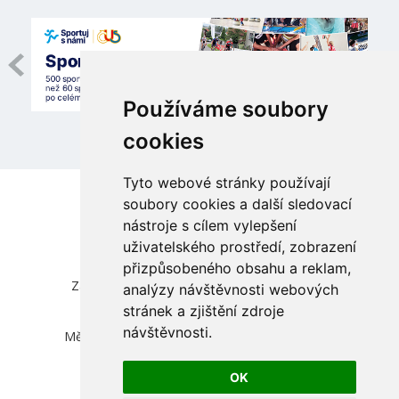
Používáme soubory
cookies
Tyto webové stránky používají
soubory cookies a další sledovací
nástroje s cílem vylepšení
uživatelského prostředí, zobrazení
přizpůsobeného obsahu a reklam,
Česká unie sportu, z.s.
Zátopkova 100/2, Praha 6 - Břevnov, 169 00
analýzy návštěvnosti webových
IČ 00469548, DIČ CZ00469548
stránek a zjištění zdroje
zapsána ve spolkovém rejstříku vedeném
návštěvnosti.
Městským soudem v Praze, oddíl L, vložka 830
info@cuscz.cz
OK