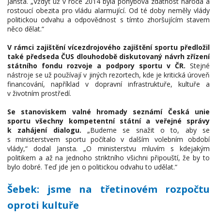
Jansta. „Vždyť už v roce 2014 byla pohybová zdatnost národa a
rostoucí obezita pro vládu alarmující. Od té doby neměly vlády
politickou odvahu a odpovědnost s tímto zhoršujícím stavem
něco dělat.“
V rámci zajištění vícezdrojového zajištění sportu předložil
také předseda ČUS dlouhodobě diskutovaný návrh zřízení
státního fondu rozvoje a podpory sportu v ČR.
Stejné
nástroje se už používají v jiných rezortech, kde je kritická úroveň
financování, například v dopravní infrastruktuře, kultuře a
v životním prostředí.
Se stanoviskem valné hromady seznámí Česká unie
sportu všechny kompetentní státní a veřejné správy
k zahájení dialogu.
„Budeme se snažit o to, aby se
s ministerstvem sportu počítalo v dalším volebním období
vlády,“ dodal Jansta. „O ministerstvu mluvím s kdejakým
politikem a až na jednoho striktního všichni připouští, že by to
bylo dobré. Teď jde jen o politickou odvahu to udělat.“
Šebek: jsme na třetinovém rozpočtu
oproti kultuře