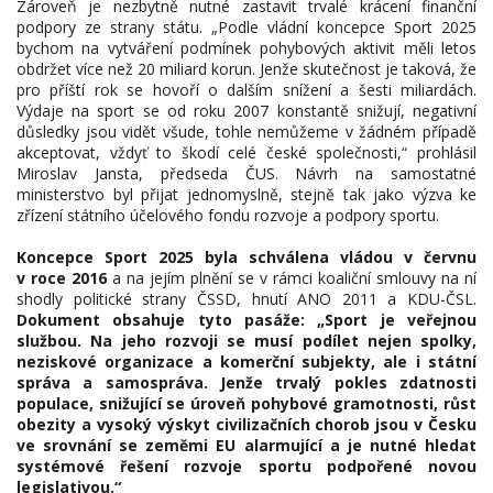
Zároveň je nezbytně nutné zastavit trvalé krácení finanční
podpory ze strany státu. „Podle vládní koncepce Sport 2025
bychom na vytváření podmínek pohybových aktivit měli letos
obdržet více než 20 miliard korun. Jenže skutečnost je taková, že
pro příští rok se hovoří o dalším snížení a šesti miliardách.
Výdaje na sport se od roku 2007 konstantě snižují, negativní
důsledky jsou vidět všude, tohle nemůžeme v žádném případě
akceptovat, vždyť to škodí celé české společnosti,“ prohlásil
Miroslav Jansta, předseda ČUS. Návrh na samostatné
ministerstvo byl přijat jednomyslně, stejně tak jako výzva ke
zřízení státního účelového fondu rozvoje a podpory sportu.
Koncepce Sport 2025 byla schválena vládou v červnu
v roce 2016
a na jejím plnění se v rámci koaliční smlouvy na ní
shodly politické strany ČSSD, hnutí ANO 2011 a KDU-ČSL.
Dokument obsahuje tyto pasáže: „Sport je veřejnou
službou. Na jeho rozvoji se musí podílet nejen spolky,
neziskové organizace a komerční subjekty, ale i státní
správa a samospráva. Jenže trvalý pokles zdatnosti
populace, snižující se úroveň pohybové gramotnosti, růst
obezity a vysoký výskyt civilizačních chorob jsou v Česku
ve srovnání se zeměmi EU alarmující a je nutné hledat
systémové řešení rozvoje sportu podpořené novou
legislativou.“