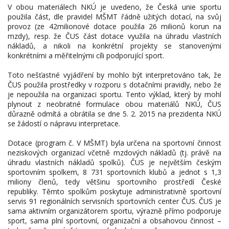
V obou materiálech NKÚ je uvedeno, že Česká unie sportu
použila část, dle pravidel MŠMT řádně užitých dotací, na svůj
provoz (ze 42milionové dotace použila 26 milionů korun na
mzdy), resp. že ČUS část dotace využila na úhradu vlastních
nákladů, a nikoli na konkrétní projekty se stanovenými
konkrétními a měřitelnými cíli podporující sport.
Toto nešťastné vyjádření by mohlo být interpretováno tak, že
ČUS použila prostředky v rozporu s dotačními pravidly, nebo že
je nepoužila na organizaci sportu. Tento výklad, který by mohl
plynout z neobratné formulace obou materiálů NKÚ, ČUS
důrazně odmítá a obrátila se dne 5. 2. 2015 na prezidenta NKÚ
se žádostí o nápravu interpretace.
Dotace (program č. V MŠMT) byla určena na sportovní činnost
neziskových organizací včetně mzdových nákladů (tj. právě na
úhradu vlastních nákladů spolků). ČUS je největším českým
sportovním spolkem, 8 731 sportovních klubů a jednot s 1,3
miliony členů, tedy většinu sportovního prostředí České
republiky. Těmto spolkům poskytuje administrativně sportovní
servis 91 regionálních servisních sportovních center ČUS. ČUS je
sama aktivním organizátorem sportu, výrazně přímo podporuje
sport, sama plní sportovní, organizační a obsahovou činnost –