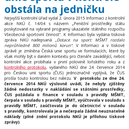
obstála na jedničku
Nejvyšší kontrolní úřad vydal 2. února 2015 Informaci z kontrolní
akce NKÚ č. 14/04 s názvem „Peněžní prostředky státu
poskytované na vybrané programy ukazatele státního rozpočtu
Všeobecná sportovní činnost“. K Informaci byla vydána tisková
zpráva NKÚ nadepsaná
„Dotace na sport: MŠMT rozdalo
neprůhledně 800 milionů korun“
. V Informaci a v tiskové
zprávě je zmíněna Česká unie sportu ve formulacích, které by
však mohly být v daném kontextu pro čtenáře zavádějící, neboť
kontrolní akce probíhala v první polovině loňského roku a z
kontrolního protokolu
, vydaného NKÚ dne 24. července 2014
pro Českou unii sportu (ČUS) jednoznačně vyplývá, že ČUS
prošla touto kontrolou bez nálezu.
V protokolu ze dne 24.
července 2014 NKÚ výslovně uvádí, že nebyly zjištěny
žádné nedostatky v nakládání se státními prostředky,
ČUS požádala o finance v souladu s pravidly MŠMT,
čerpala v souladu s pravidly MŠMT, vyúčtovala v souladu s
pravidly MŠMT, zaúčtovala je do účetnictví v souladu
s pravidly, kontrolovala je a nečerpala žádné neuznatelné
náklady (plné znění protokolu NKÚ je přílohou tiskové
zprávy)
.