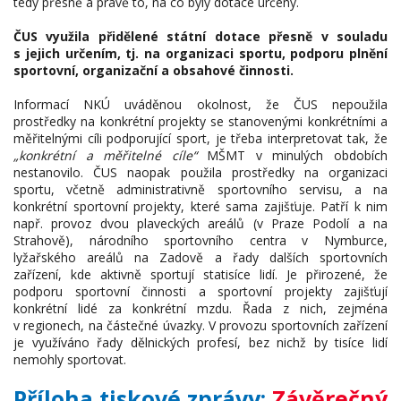
tedy přesně a právě to, na co byly dotace určeny.
ČUS využila přidělené státní dotace přesně v souladu
s jejich určením, tj. na organizaci sportu, podporu plnění
sportovní, organizační a obsahové činnosti.
Informací NKÚ uváděnou okolnost, že ČUS nepoužila
prostředky na konkrétní projekty se stanovenými konkrétními a
měřitelnými cíli podporující sport, je třeba interpretovat tak, že
„konkrétní a měřitelné cíle“
MŠMT v minulých obdobích
nestanovilo. ČUS naopak použila prostředky na organizaci
sportu, včetně administrativně sportovního servisu, a na
konkrétní sportovní projekty, které sama zajišťuje. Patří k nim
např. provoz dvou plaveckých areálů (v Praze Podolí a na
Strahově), národního sportovního centra v Nymburce,
lyžařského areálů na Zadově a řady dalších sportovních
zařízení, kde aktivně sportují statisíce lidí. Je přirozené, že
podporu sportovní činnosti a sportovní projekty zajišťují
konkrétní lidé za konkrétní mzdu. Řada z nich, zejména
v regionech, na částečné úvazky. V provozu sportovních zařízení
je využíváno řady dělnických profesí, bez nichž by tisíce lidí
nemohly sportovat.
Příloha tiskové zprávy:
Závěrečný