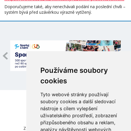
Doporučujeme také, aby nenechávali podání na poslední chvíli –
systém bývá před uzávěrkou výrazně vytížený.
Používáme soubory
cookies
Tyto webové stránky používají
soubory cookies a další sledovací
nástroje s cílem vylepšení
uživatelského prostředí, zobrazení
přizpůsobeného obsahu a reklam,
Česká unie sportu, z.s.
Zátopkova 100/2, Praha 6 - Břevnov, 169 00
analýzy návštěvnosti webových