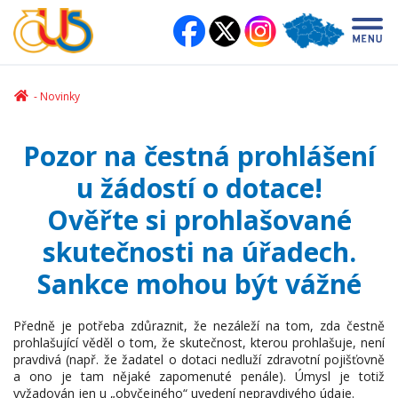
Novinky
Pozor na čestná prohlášení
u žádostí o dotace!
Ověřte si prohlašované
skutečnosti na úřadech.
Sankce mohou být vážné
Předně je potřeba zdůraznit, že nezáleží na tom, zda čestně
prohlašující věděl o tom, že skutečnost, kterou prohlašuje, není
pravdivá (např. že žadatel o dotaci nedluží zdravotní pojišťovně
a ono je tam nějaké zapomenuté penále). Úmysl je totiž
vyžadován jen u „obyčejného“ uvedení nepravdivého údaje.