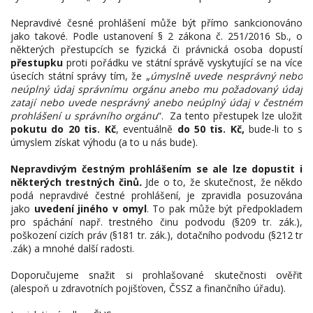
Nepravdivé česné prohlášení může být přímo sankcionováno
jako takové. Podle ustanovení § 2 zákona č. 251/2016 Sb., o
některých přestupcích se fyzická či právnická osoba dopustí
přestupku
proti pořádku ve státní správě vyskytující se na více
úsecích státní správy tím, že „
úmyslně uvede nesprávný nebo
neúplný údaj správnímu orgánu anebo mu požadovaný údaj
zatají nebo uvede nesprávný anebo neúplný údaj v čestném
prohlášení u správního orgánu
“. Za tento přestupek lze uložit
pokutu do 20 tis. Kč
, eventuálně
do 50 tis. Kč,
bude-li to s
úmyslem získat výhodu (a to u nás bude).
Nepravdivým čestným prohlášením se ale lze dopustit i
některých trestných činů
.
Jde o to, že skutečnost, že někdo
podá nepravdivé čestné prohlášení, je zpravidla posuzována
jako
uvedení jiného v omyl
. To pak může být předpokladem
pro spáchání např. trestného činu podvodu (§209 tr. zák.),
poškození cizích práv (§181 tr. zák.), dotačního podvodu (§212 tr
.zák) a mnohé další radosti.
Doporučujeme snažit si prohlašované skutečnosti ověřit
(alespoň u zdravotních pojišťoven, ČSSZ a finančního úřadu).