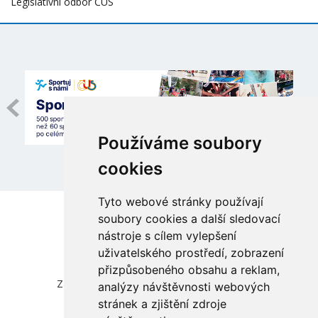
Legislativní odbor ČUS
Používáme soubory
cookies
Tyto webové stránky používají
soubory cookies a další sledovací
nástroje s cílem vylepšení
uživatelského prostředí, zobrazení
přizpůsobeného obsahu a reklam,
Česká unie sportu, z.s.
Zátopkova 100/2, Praha 6 - Břevnov, 169 00
analýzy návštěvnosti webových
IČ 00469548, DIČ CZ00469548
stránek a zjištění zdroje
zapsána ve spolkovém rejstříku vedeném