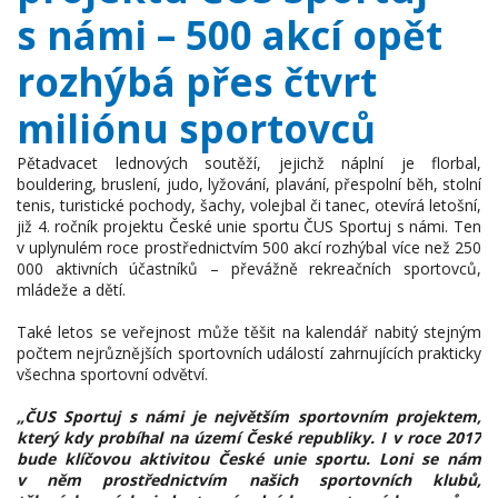
s námi – 500 akcí opět
rozhýbá přes čtvrt
miliónu sportovců
Pětadvacet lednových soutěží, jejichž náplní je florbal,
bouldering, bruslení, judo, lyžování, plavání, přespolní běh, stolní
tenis, turistické pochody, šachy, volejbal či tanec, otevírá letošní,
již 4. ročník projektu České unie sportu ČUS Sportuj s námi. Ten
v uplynulém roce prostřednictvím 500 akcí rozhýbal více než 250
000 aktivních účastníků – převážně rekreačních sportovců,
mládeže a dětí.
Také letos se veřejnost může těšit na kalendář nabitý stejným
počtem nejrůznějších sportovních událostí zahrnujících prakticky
všechna sportovní odvětví.
„ČUS Sportuj s námi je největším sportovním projektem,
který kdy probíhal na území České republiky. I v roce 2017
bude klíčovou aktivitou České unie sportu. Loni se nám
v něm prostřednictvím našich sportovních klubů,