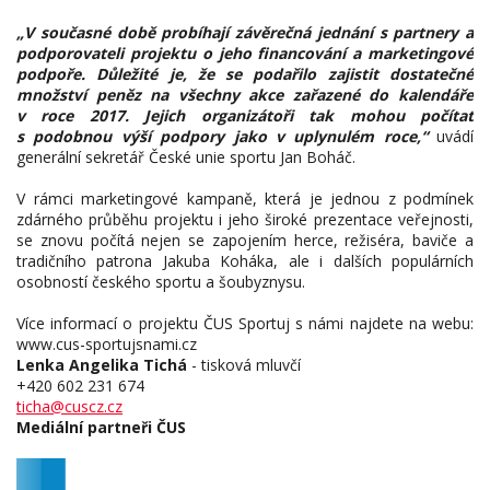
„V současné době probíhají závěrečná jednání s partnery a
podporovateli projektu o jeho financování a marketingové
podpoře. Důležité je, že se podařilo zajistit dostatečné
množství peněz na všechny akce zařazené do kalendáře
v roce 2017. Jejich organizátoři tak mohou počítat
s podobnou výší podpory jako v uplynulém roce,“
uvádí
generální sekretář České unie sportu Jan Boháč.
V rámci marketingové kampaně, která je jednou z podmínek
zdárného průběhu projektu i jeho široké prezentace veřejnosti,
se znovu počítá nejen se zapojením herce, režiséra, baviče a
tradičního patrona Jakuba Koháka, ale i dalších populárních
osobností českého sportu a šoubyznysu.
Více informací o projektu ČUS Sportuj s námi najdete na webu:
www.cus-sportujsnami.cz
Lenka Angelika Tichá
- tisková mluvčí
+420 602 231 674
ticha@cuscz.cz
Mediální partneři ČUS