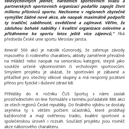
tělovýchovných jednot, národních sportovních svazů a
partnerských sportovních organizací podařilo zapojit čtvrt
milionu příznivců sportu. Nechceme v regionech zbytečně
vymýšlet žádné nové akce, ale naopak maximálně podpořit
ty tradiční, zaběhnuté, osvědčené a zajímavé. Věřím, že
zásluhou bohaté nabídky i kvalitní organizace oslovíme a
přitáhneme ke sportu letos ještě více zájemců,“
říká
předseda České unie sportu Miroslav Jansta.
Itinerář 500 akcí je natolik různorodý, že zahrnuje závody
masového či rodinného charakteru, aktivity zaměřené převážně
na mládež nebo naopak na seniorskou kategorii, stejně jako
soutěže určené výkonnostním či vrcholovým sportovcům.
Smyslem projektu je ukázat, že sportování je zábavné a
přitažlivé pro všechny věkové skupiny a má nesporný pozitivní
přínos pro fyzické i duševní zdraví lidí.
Přihlášky do 4. ročníku ČUS Sportuj s námi zaslali
prostřednictvím on-line formuláře v termínu pořadatelé 886 akcí
ze všech regionů České republiky. Do finálního výběru se dostaly
zejména ty s větším počtem účastníků, které probíhají
každoročně a mají ověřenou tradici, kvalitní sportovní a
společenskou úroveň i rozsah. Součástí projektu jsou rovněž
akce náborového charakteru.