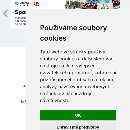
Používáme soubory
cookies
Tyto webové stránky používají
soubory cookies a další sledovací
nástroje s cílem vylepšení
uživatelského prostředí, zobrazení
přizpůsobeného obsahu a reklam,
Česká unie sportu, z.s.
Zátopkova 100/2, Praha 6 - Břevnov, 169 00
analýzy návštěvnosti webových
IČ 00469548, DIČ CZ00469548
stránek a zjištění zdroje
zapsána ve spolkovém rejstříku vedeném
návštěvnosti.
Městským soudem v Praze, oddíl L, vložka 830
info@cuscz.cz
OK
přihlásit
Upravit mé předvolby