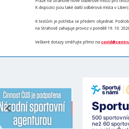
Praze na Strahově nové odběrové místo pro testo
K dispozici jsou také další odběrová místa v Liberc
K testům je potřeba se předem objednat. Podro
na Strahově zahajuje provoz v pondělí 19. 10. 202
Veškeré dotazy směřujte přímo na
covid@centr