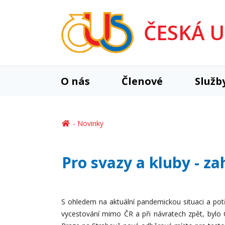
ČESKÁ 
O nás
Členové
Služb
Novinky
Pro svazy a kluby - z
S ohledem na aktuální pandemickou situaci a potř
vycestování mimo ČR a při návratech zpět, bylo 