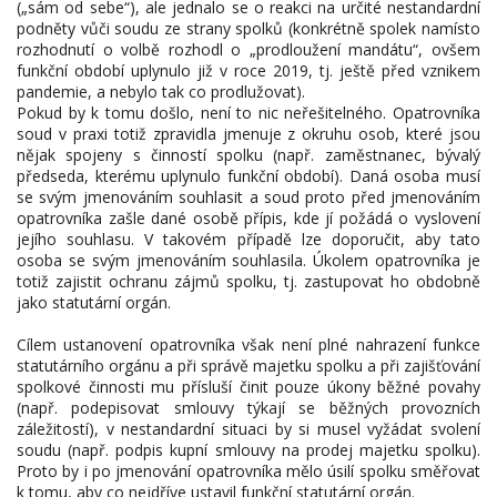
(„sám od sebe“), ale jednalo se o reakci na určité nestandardní
podněty vůči soudu ze strany spolků (konkrétně spolek namísto
rozhodnutí o volbě rozhodl o „prodloužení mandátu“, ovšem
funkční období uplynulo již v roce 2019, tj. ještě před vznikem
pandemie, a nebylo tak co prodlužovat).
Pokud by k tomu došlo, není to nic neřešitelného. Opatrovníka
soud v praxi totiž zpravidla jmenuje z okruhu osob, které jsou
nějak spojeny s činností spolku (např. zaměstnanec, bývalý
předseda, kterému uplynulo funkční období). Daná osoba musí
se svým jmenováním souhlasit a soud proto před jmenováním
opatrovníka zašle dané osobě přípis, kde jí požádá o vyslovení
jejího souhlasu. V takovém případě lze doporučit, aby tato
osoba se svým jmenováním souhlasila. Úkolem opatrovníka je
totiž zajistit ochranu zájmů spolku, tj. zastupovat ho obdobně
jako statutární orgán.
Cílem ustanovení opatrovníka však není plné nahrazení funkce
statutárního orgánu a při správě majetku spolku a při zajišťování
spolkové činnosti mu přísluší činit pouze úkony běžné povahy
(např. podepisovat smlouvy týkají se běžných provozních
záležitostí), v nestandardní situaci by si musel vyžádat svolení
soudu (např. podpis kupní smlouvy na prodej majetku spolku).
Proto by i po jmenování opatrovníka mělo úsilí spolku směřovat
k tomu, aby co nejdříve ustavil funkční statutární orgán.