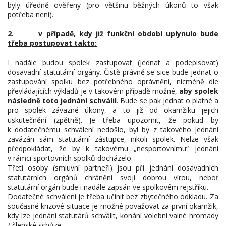
byly úředně ověřeny (pro většinu běžných úkonů to však
potřeba není).
2. v případě, kdy již funkční období uplynulo bude
třeba postupovat takto:
I nadále budou spolek zastupovat (jednat a podepisovat)
dosavadní statutární orgány. Čistě právně se sice bude jednat o
zastupování spolku bez potřebného oprávnění, nicméně dle
převládajících výkladů je v takovém případě možné,
aby spolek
následně toto jednání schválil
. Bude se pak jednat o platné a
pro spolek závazné úkony, a to již od okamžiku jejich
uskutečnění (zpětně). Je třeba upozornit, že pokud by
k dodatečnému schválení nedošlo, byl by z takového jednání
zavázán sám statutární zástupce, nikoli spolek. Nelze však
předpokládat, že by k takovému „nesportovnímu“ jednání
v rámci sportovních spolků docházelo.
Třetí osoby (smluvní partneři) jsou při jednání dosavadních
statutárních orgánů chráněni svojí dobrou vírou, neboť
statutární orgán bude i nadále zapsán ve spolkovém rejstříku.
Dodatečné schválení je třeba učinit bez zbytečného odkladu. Za
současné krizové situace je možné považovat za první okamžik,
kdy lze jednání statutárů schválit, konání volební valné hromady
/ členské schůze.