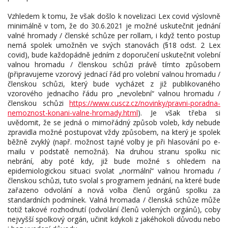
Vzhledem k tomu, že však došlo k novelizaci Lex covid výslovně
minimálně v tom, že do 30.6.2021 je možné uskutečnit jednání
valné hromady / členské schůze per rollam, i když tento postup
nemá spolek umožněn ve svých stanovách (§18 odst. 2 Lex
covid), bude každopádně jedním z doporučení uskutečnit volební
valnou hromadu / členskou schůzi právě tímto způsobem
(připravujeme vzorový jednací řád pro volební valnou hromadu /
členskou schůzi, který bude vycházet z již publikovaného
vzorového jednacího řádu pro „nevolební“ valnou hromadu /
členskou schůzi
https://www.cuscz.cz/novinky/pravni-poradna-
nemoznost-konani-valne-hromady.html
). Je však třeba si
uvědomit, že se jedná o mimořádný způsob voleb, kdy nebude
zpravidla možné postupovat vždy způsobem, na který je spolek
běžně zvyklý (např. možnost tajné volby je při hlasování po e-
mailu v podstatě nemožná). Na druhou stranu spolku nic
nebrání, aby poté kdy, již bude možné s ohledem na
epidemiologickou situaci svolat „normální“ valnou hromadu /
členskou schůzi, tuto svolal s programem jednání, na které bude
zařazeno odvolání a nová volba členů orgánů spolku za
standardních podmínek. Valná hromada / členská schůze může
totiž takové rozhodnutí (odvolání členů volených orgánů), coby
nejvyšší spolkový orgán, učinit kdykoli z jakéhokoli důvodu nebo