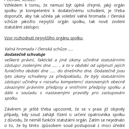
Vzhledem k tomu, že nemusí být úplně zřejmé, jaký orgán
spolku je kompetentní k dodatečnému schválení, je třeba
doporučit, aby tak učinila jak volební valná hromada / členská
schůze jakožto nejvyšší orgán spolku, tak nově zvolení
statutární zástupci.
Vzor rozhodnutí nejvyššího orgánu spolku:
Valná hromada / členská schůze …..
dodatečně schvaluje
veškeré právní, faktické a jiné úkony učiněné statutárními
zástupci zvolenými dne ….. , a to v období od uplynutí jejich
funkčního období dne ….. do dnešního dne. Dodatečně jsou
tyto úkony schváleny za předpokladu, že byly statutárními
zástupci učiněny v rozsahu kompetencí stanovených obecně
závaznými právními předpisy a vnitřními předpisy spolku a
dále v souladu s nastavenými pravidly pro zastupování
spolku.
Závěrem je ještě třeba upozornit, že se v praxi již objevily
případy, kdy soud zahájil řízení o určení opatrovníka spolku
z důvodu, že neměl funkční statutární orgán. Zatím se nejednalo
o to, že by tímto způsobem soud postupoval z moci úřední