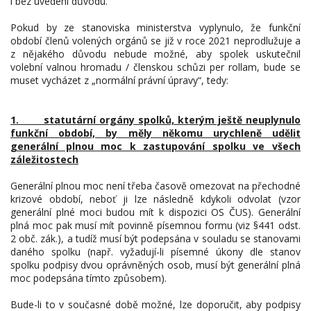
i bez uvedení důvodu.
Pokud by ze stanoviska ministerstva vyplynulo, že funkční
období členů volených orgánů se již v roce 2021 neprodlužuje a
z nějakého důvodu nebude možné, aby spolek uskutečnil
volební valnou hromadu / členskou schůzi per rollam, bude se
muset vycházet z „normální právní úpravy“, tedy:
1. statutární orgány spolků, kterým ještě neuplynulo
funkční období, by měly někomu urychleně udělit
generální plnou moc k zastupování spolku ve všech
záležitostech
Generální plnou moc není třeba časově omezovat na přechodné
krizové období, neboť ji lze následně kdykoli odvolat (vzor
generální plné moci budou mít k dispozici OS ČUS). Generální
plná moc pak musí mít povinně písemnou formu (viz §441 odst.
2 obč. zák.), a tudíž musí být podepsána v souladu se stanovami
daného spolku (např. vyžadují-li písemné úkony dle stanov
spolku podpisy dvou oprávněných osob, musí být generální plná
moc podepsána tímto způsobem).
Bude-li to v současné době možné, lze doporučit, aby podpisy