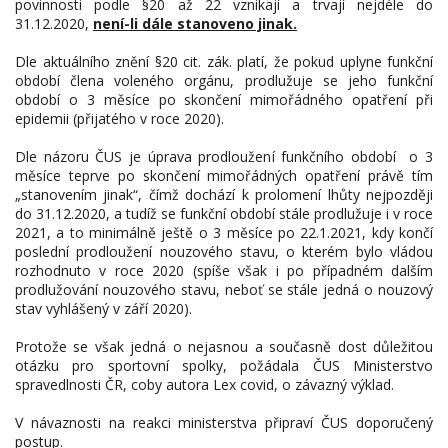
povinnosti podle §20 až 22 vznikají a trvají nejdéle do
31.12.2020,
není-li dále stanoveno jinak.
Dle aktuálního znění §20 cit. zák. platí, že pokud uplyne funkční
období člena voleného orgánu, prodlužuje se jeho funkční
období o 3 měsíce po skončení mimořádného opatření při
epidemii (přijatého v roce 2020).
Dle názoru ČUS je úprava prodloužení funkčního období o 3
měsíce teprve po skončení mimořádných opatření právě tím
„stanovením jinak“, čímž dochází k prolomení lhůty nejpozději
do 31.12.2020, a tudíž se funkční období stále prodlužuje i v roce
2021, a to minimálně ještě o 3 měsíce po 22.1.2021, kdy končí
poslední prodloužení nouzového stavu, o kterém bylo vládou
rozhodnuto v roce 2020 (spíše však i po případném dalším
prodlužování nouzového stavu, neboť se stále jedná o nouzový
stav vyhlášený v září 2020).
Protože se však jedná o nejasnou a současně dost důležitou
otázku pro sportovní spolky, požádala ČUS Ministerstvo
spravedlnosti ČR, coby autora Lex covid, o závazný výklad.
V návaznosti na reakci ministerstva připraví ČUS doporučený
postup.