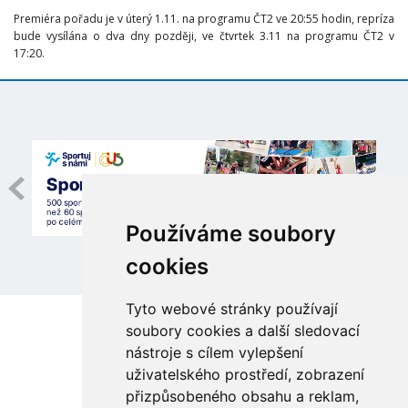
Premiéra pořadu je v úterý 1.11. na programu ČT2 ve 20:55 hodin, repríza
bude vysílána o dva dny později, ve čtvrtek 3.11 na programu ČT2 v
17:20.
Používáme soubory
cookies
Tyto webové stránky používají
soubory cookies a další sledovací
nástroje s cílem vylepšení
uživatelského prostředí, zobrazení
přizpůsobeného obsahu a reklam,
Česká unie sportu, z.s.