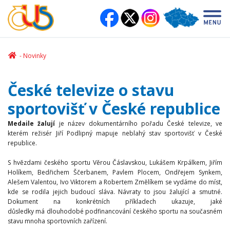
Novinky
České televize o stavu
sportovišť v České republice
Medaile žalují
je název dokumentárního pořadu České televize, ve
kterém režisér Jiří Podlipný mapuje neblahý stav sportovišť v České
republice.
S hvězdami českého sportu Věrou Čáslavskou, Lukášem Krpálkem, Jiřím
Holíkem, Bedřichem Ščerbanem, Pavlem Plocem, Ondřejem Synkem,
Alešem Valentou, Ivo Viktorem a Robertem Změlíkem se vydáme do míst,
kde se rodila jejich budoucí sláva. Návraty to jsou žalující a smutné.
Dokument na konkrétních příkladech ukazuje, jaké
důsledky má dlouhodobé podfinancování českého sportu na současném
stavu mnoha sportovních zařízení.