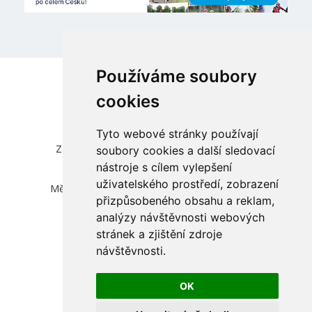
Používáme soubory
cookies
Tyto webové stránky používají
Česká unie sportu, z.s.
Zátopkova 100/2, Praha 6 - Břevnov, 169 00
soubory cookies a další sledovací
IČ 00469548, DIČ CZ00469548
nástroje s cílem vylepšení
zapsána ve spolkovém rejstříku vedeném
uživatelského prostředí, zobrazení
Městským soudem v Praze, oddíl L, vložka 830
přizpůsobeného obsahu a reklam,
info@cuscz.cz
analýzy návštěvnosti webových
stránek a zjištění zdroje
přihlásit
návštěvnosti.
cookies
OK