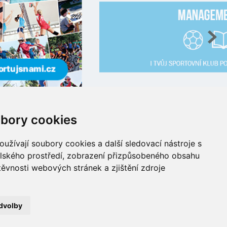
bory cookies
užívají soubory cookies a další sledovací nástroje s
elského prostředí, zobrazení přizpůsobeného obsahu
info@cuscz.cz
těvnosti webových stránek a zjištění zdroje
přihlásit
cookies
dvolby