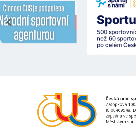
Česká unie spo
Zátopkova 100/
IČ 00469548, 
zapsána ve spo
Městským soude