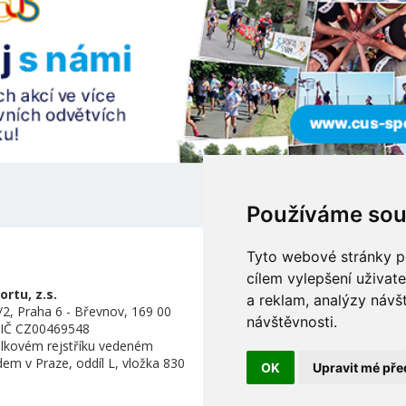
Používáme sou
Tyto webové stránky po
cílem vylepšení uživat
rtu, z.s.
a reklam, analýzy návš
2, Praha 6 - Břevnov, 169 00
návštěvnosti.
DIČ CZ00469548
lkovém rejstříku vedeném
m v Praze, oddíl L, vložka 830
OK
Upravit mé pře