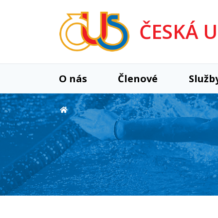
ČESKÁ 
O nás
Členové
Služb